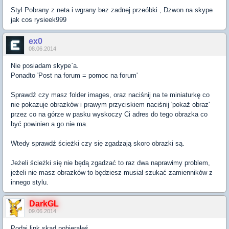
Styl Pobrany z neta i wgrany bez zadnej przeóbki , Dzwon na skype
jak cos rysieek999
ex0
08.06.2014
Nie posiadam skype`a.
Ponadto 'Post na forum = pomoc na forum'
Sprawdź czy masz folder images, oraz naciśnij na te miniaturkę co
nie pokazuje obrazków i prawym przyciskiem naciśnij 'pokaż obraz'
przez co na górze w pasku wyskoczy Ci adres do tego obrazka co
być powinien a go nie ma.
Wtedy sprawdź ścieżki czy się zgadzają skoro obrazki są.
Jeżeli ścieżki się nie będą zgadzać to raz dwa naprawimy problem,
jeżeli nie masz obrazków to będziesz musiał szukać zamienników z
innego stylu.
DarkGL
09.06.2014
Podaj link skąd pobierałeś