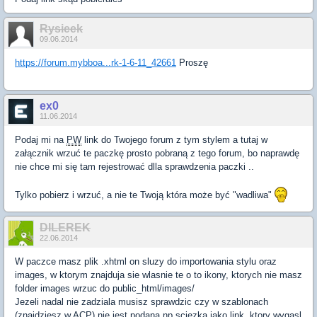
Rysieek
09.06.2014
https://forum.mybboa...rk-1-6-11_42661
Proszę
ex0
11.06.2014
Podaj mi na
PW
link do Twojego forum z tym stylem a tutaj w
załącznik wrzuć te paczkę prosto pobraną z tego forum, bo naprawdę
nie chce mi się tam rejestrować dlla sprawdzenia paczki ..
Tylko pobierz i wrzuć, a nie te Twoją która może być "wadliwa"
DILEREK
22.06.2014
W paczce masz plik .xhtml on sluzy do importowania stylu oraz
images, w ktorym znajduja sie wlasnie te o to ikony, ktorych nie masz
folder images wrzuc do public_html/images/
Jezeli nadal nie zadziala musisz sprawdzic czy w szablonach
(znajdziesz w
ACP
) nie jest podana np sciezka jako link, ktory wygasl