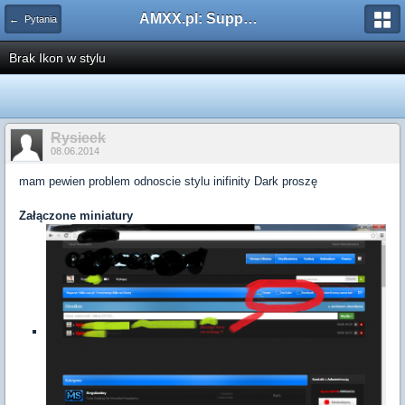
AMXX.pl: Support AMX Mod X i SourceMod
← Pytania
Brak Ikon w stylu
Rysieek
08.06.2014
mam pewien problem odnoscie stylu inifinity Dark proszę
Załączone miniatury