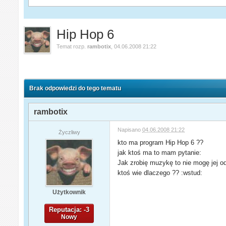
Hip Hop 6
Temat rozp.
rambotix
,
04.06.2008 21:22
Brak odpowiedzi do tego tematu
rambotix
Napisano
04.06.2008 21:22
Życzliwy
kto ma program Hip Hop 6 ??
jak ktoś ma to mam pytanie:
Jak zrobię muzykę to nie mogę jej od
ktoś wie dlaczego ?? :wstud:
Użytkownik
Reputacja: -3
Nowy