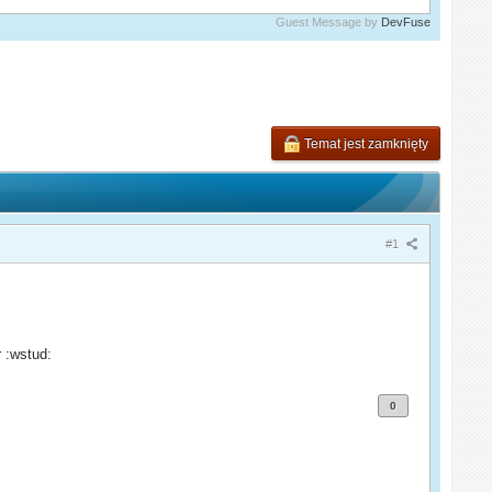
Guest Message by
DevFuse
Temat jest zamknięty
#1
 :wstud:
0