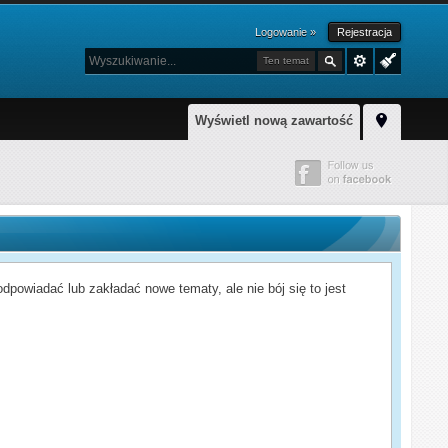
Logowanie »
Rejestracja
Ten temat
Wyświetl nową zawartość
powiadać lub zakładać nowe tematy, ale nie bój się to jest