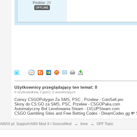
Postów:
26
OFFLINE
Użytkownicy przeglądający ten temat: 0
0 użytkowników, 0 gości, 0 anonimowych
Coinsy CSGOPolygon Za SMS, PSC , Przelew - CoinSell.pro
Skiny do CS:GO za SMS, PSC, Przelew - CSGOPaka.com
Automatyczny Bot Levelowania Steam - LVLUPSteam.com
CSGO Gambling Sites and Free Betting Codes - DreamCodes.gg
💸 
AMXX.pl: Support AMX Mod X i SourceMod
→
Inne
→
OFF Topic