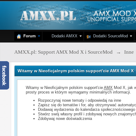
Forum
Dodatki AMXX
Dodatki SourceMod
AMXX.pl: Support AMX Mod X i SourceMod
→
Inne
Witamy w Nieoficjalnym polskim support'cie AMX Mod X
Witamy w Nieoficjalnym polskim support'cie
AMX
Mod X, jak w
prosty proces w którym wymagamy minimalnych informacji.
Rozpoczynaj nowe tematy i odpowiedaj na inne
Zapisz się do tematów i for, aby otrzymywać automatyc
Dodawaj wydarzenia do kalendarza społecznościowego
Stwórz swój własny profil i zdobywaj nowych znajomyc
Zdobywaj nowe doświadczenia