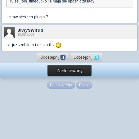
rules_join_timeout - o ile mają się opóźnić zasady
Ustawiałeś ten plugin ?
siwyswirus
10.08.2009
ok juz zrobilem i dziala thx
Udostępnij
Udostępnij
Zablokowany
Pełna wersja
Polski