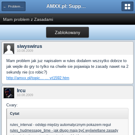
AMXX.pl: Support AMX Mod X i SourceMod
← Problemy z pluginami
Mam problem z Zasadami
Zablokowany
siwyswirus
10.08.2009
Mam problem jak juz napisalem w rules dodalem wszsytko dobrze to
jak wejde do gry to tylko na chwile sie pojawiaja te zasady nawet na 2
sekundy nie (co robic?)
http://amxx.pl/topic... ... vt1592.htm
Ircu
10.08.2009
Cvary:
Cytat
rules_interval - odstęp między automatycznym pokazem reguł
rules_hudmessage_time - jak długo mają być wyświetlane zasady