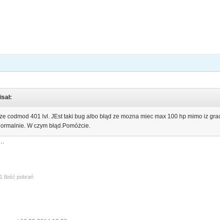
isał:
codmod 401 lvl. JEst taki bug albo błąd ze mozna miec max 100 hp mimo iz gracze
 normalnie. W czym błąd.Pomóżcie.
..
1 Ilość pobrań