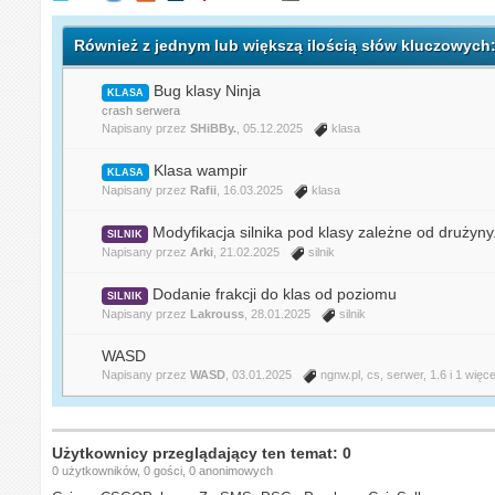
Również z jednym lub większą ilością słów kluczowych: 
Bug klasy Ninja
KLASA
crash serwera
Napisany przez
SHiBBy.
, 05.12.2025
klasa
Klasa wampir
KLASA
Napisany przez
Rafii
, 16.03.2025
klasa
Modyfikacja silnika pod klasy zależne od drużyny
SILNIK
Napisany przez
Arki
, 21.02.2025
silnik
Dodanie frakcji do klas od poziomu
SILNIK
Napisany przez
Lakrouss
, 28.01.2025
silnik
WASD
Napisany przez
WASD
, 03.01.2025
ngnw.pl
,
cs
,
serwer
,
1.6
i 1 więce
Użytkownicy przeglądający ten temat: 0
0 użytkowników, 0 gości, 0 anonimowych