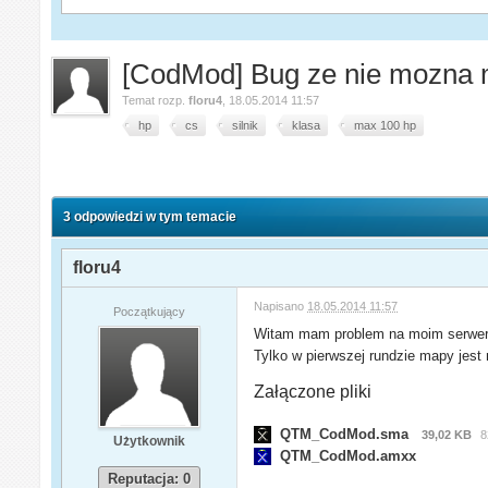
[CodMod] Bug ze nie mozna m
Temat rozp.
floru4
,
18.05.2014 11:57
hp
cs
silnik
klasa
max 100 hp
3 odpowiedzi w tym temacie
floru4
Napisano
18.05.2014 11:57
Początkujący
Witam mam problem na moim serwerze
Tylko w pierwszej rundzie mapy jes
Załączone pliki
QTM_CodMod.sma
39,02 KB
8
Użytkownik
QTM_CodMod.amxx
Reputacja: 0