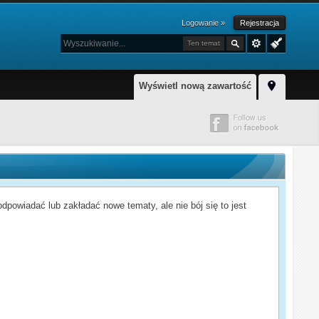
Logowanie »
Rejestracja
Ten temat
Wyświetl nową zawartość
powiadać lub zakładać nowe tematy, ale nie bój się to jest