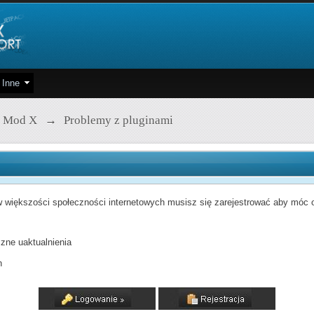
Inne
 Mod X
→
Problemy z pluginami
 większości społeczności internetowych musisz się zarejestrować aby móc od
zne uaktualnienia
h