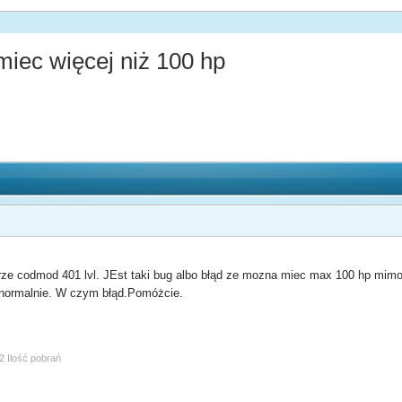
iec więcej niż 100 hp
 codmod 401 lvl. JEst taki bug albo błąd ze mozna miec max 100 hp mimo iz
t normalnie. W czym błąd.Pomóżcie.
2 Ilość pobrań