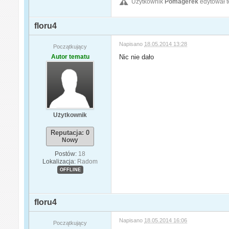
Użytkownik
Pomagerek
edytował t
floru4
Napisano
18.05.2014 13:28
Początkujący
Autor tematu
Nic nie dało
Użytkownik
Reputacja: 0
Nowy
Postów:
18
Lokalizacja:
Radom
OFFLINE
floru4
Napisano
18.05.2014 16:06
Początkujący