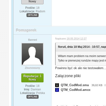
Nowy
Postów:
18
Lokalizacja:
Radom
OFFLINE
Pomagerek
Napisano
18.05.2014 12:27
Banned
floru4, dnia 18 Maj 2014 - 10:57, nap
Witam mam problem na moim serwerze 
Tylko w pierwszej rundzie mapy jest
Zbanowany
Powinno być ok ale nie testowałem...
Załączone pliki
Reputacja: 1
Nowy
QTM_CodMod.sma
39,02 KB
8
Postów:
18
Imię:
Damian
QTM_CodMod.amxx
Lokalizacja:
Polska
OFFLINE