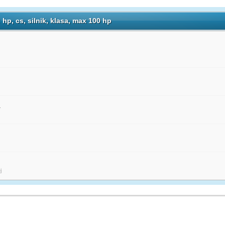
hp, cs, silnik, klasa, max 100 hp
.
j