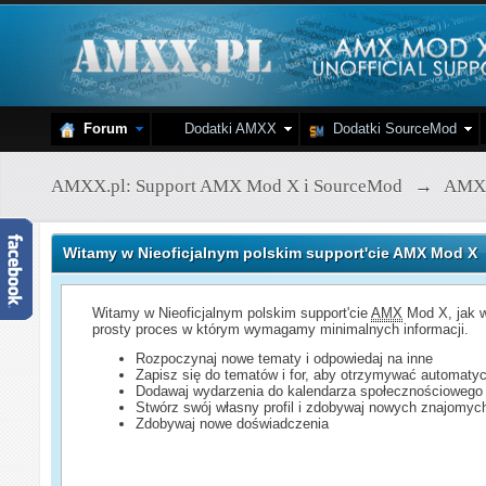
Forum
Dodatki AMXX
Dodatki SourceMod
AMXX.pl: Support AMX Mod X i SourceMod
→
AMX
Witamy w Nieoficjalnym polskim support'cie AMX Mod X
Witamy w Nieoficjalnym polskim support'cie
AMX
Mod X, jak w
prosty proces w którym wymagamy minimalnych informacji.
Rozpoczynaj nowe tematy i odpowiedaj na inne
Zapisz się do tematów i for, aby otrzymywać automatyc
Dodawaj wydarzenia do kalendarza społecznościowego
Stwórz swój własny profil i zdobywaj nowych znajomyc
Zdobywaj nowe doświadczenia