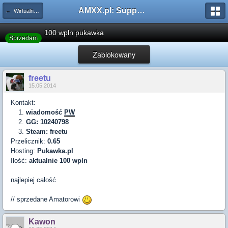
AMXX.pl: Support AMX Mod X i SourceMod
← Wirtualna gotówka
100 wpln pukawka
Sprzedam
Zablokowany
freetu
15.05.2014
Kontakt: ​
wiadomość
PW
GG: 10240798
Steam: freetu
Przelicznik:
0.65
Hosting:
Pukawka.pl
Ilość:
aktualnie 100 wpln
najlepiej całość
// sprzedane Amatorowi
Kawon