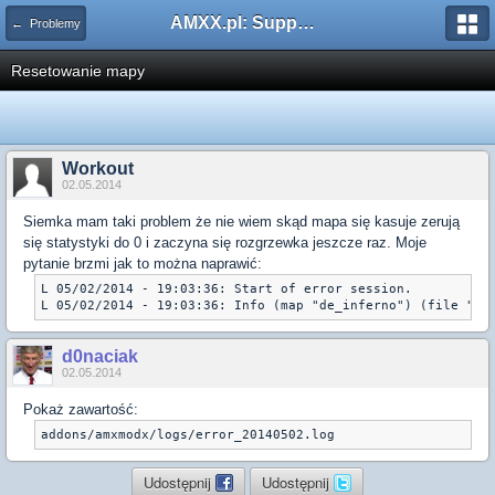
AMXX.pl: Support AMX Mod X i SourceMod
← Problemy
Resetowanie mapy
Workout
02.05.2014
Siemka mam taki problem że nie wiem skąd mapa się kasuje zerują
się statystyki do 0 i zaczyna się rozgrzewka jeszcze raz. Moje
pytanie brzmi jak to można naprawić:
L 05/02/2014 - 19:03:36: Start of error session.

d0naciak
02.05.2014
Pokaż zawartość:
addons/amxmodx/logs/error_20140502.log
Udostępnij
Udostępnij