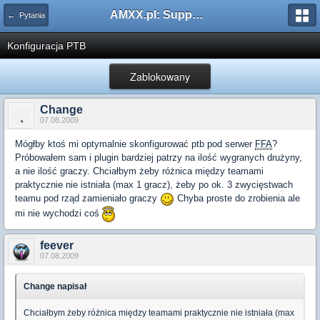
AMXX.pl: Support AMX Mod X i SourceMod
← Pytania
Konfiguracja PTB
Zablokowany
Change
07.08.2009
Mógłby ktoś mi optymalnie skonfigurować ptb pod serwer
FFA
?
Próbowałem sam i plugin bardziej patrzy na ilość wygranych drużyny,
a nie ilość graczy. Chciałbym żeby różnica między teamami
praktycznie nie istniała (max 1 gracz), żeby po ok. 3 zwycięstwach
teamu pod rząd zamieniało graczy
Chyba proste do zrobienia ale
mi nie wychodzi coś
feever
07.08.2009
Change napisał
Chciałbym żeby różnica między teamami praktycznie nie istniała (max