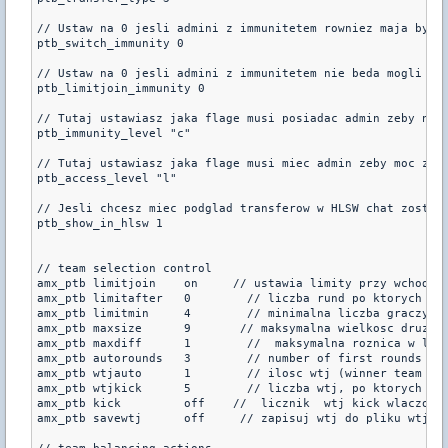
// Ustaw na 0 jesli admini z immunitetem rowniez maja byc p
ptb_switch_immunity 0 

// Ustaw na 0 jesli admini z immunitetem nie beda mogli wyb
ptb_limitjoin_immunity 0 

// Tutaj ustawiasz jaka flage musi posiadac admin zeby nie 
ptb_immunity_level "c" 

// Tutaj ustawiasz jaka flage musi miec admin zeby moc zmie
ptb_access_level "l" 

// Jesli chcesz miec podglad transferow w HLSW chat zostaw 
ptb_show_in_hlsw 1 

// team selection control 

amx_ptb limitjoin    on     // ustawia limity przy wchodzen
amx_ptb limitafter   0        // liczba rund po ktorych zac
amx_ptb limitmin     4        // minimalna liczba graczy na
amx_ptb maxsize      9       // maksymalna wielkosc druzyny
amx_ptb maxdiff      1        //  maksymalna roznica w licz
amx_ptb autorounds   3        // number of first rounds int
amx_ptb wtjauto      1        // ilosc wtj (winner team joi
amx_ptb wtjkick      5        // liczba wtj, po ktorych gra
amx_ptb kick         off    //  licznik  wtj kick wlaczony/
amx_ptb savewtj      off     // zapisuj wtj do pliku wtj.lo