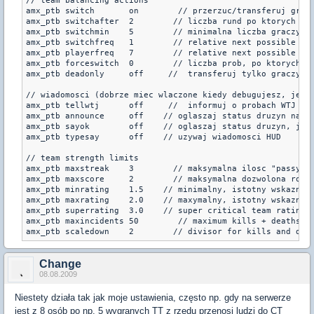
// team balancing actions 

amx_ptb switch       on        // przerzuc/transferuj gracz
amx_ptb switchafter  2        // liczba rund po ktorych zac
amx_ptb switchmin    5        // minimalna liczba graczy na
amx_ptb switchfreq   1        // relative next possible swi
amx_ptb playerfreq   7        // relative next possible swi
amx_ptb forceswitch  0        // liczba prob, po ktorych PT
amx_ptb deadonly     off     //  transferuj tylko graczy, k
// wiadomosci (dobrze miec wlaczone kiedy debugujesz, jesli
amx_ptb tellwtj      off     //  informuj o probach WTJ 

amx_ptb announce     off    // oglaszaj status druzyn na po
amx_ptb sayok        off    // oglaszaj status druzyn, jesl
amx_ptb typesay      off    // uzywaj wiadomosci HUD 

// team strength limits 

amx_ptb maxstreak    3        // maksymalna ilosc "passy za
amx_ptb maxscore     2        // maksymalna dozwolona rozni
amx_ptb minrating    1.5    // minimalny, istotny wskaznik 
amx_ptb maxrating    2.0    // maxymalny, istotny wskaznik 
amx_ptb superrating  3.0    // super critical team rating 

amx_ptb maxincidents 50        // maximum kills + deaths be
amx_ptb scaledown    2        // divisor for kills and dea
Change
08.08.2009
Niestety działa tak jak moje ustawienia, często np. gdy na serwerze
jest z 8 osób po np. 5 wygranych TT z rzędu przenosi ludzi do CT