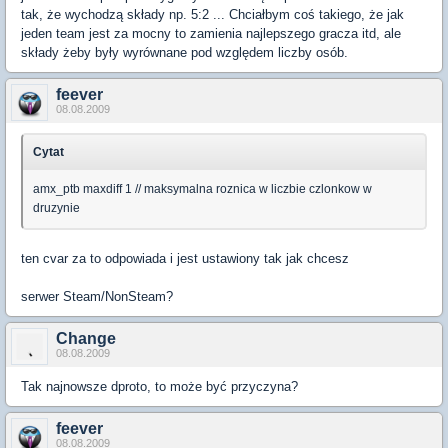
tak, że wychodzą składy np. 5:2 ... Chciałbym coś takiego, że jak
jeden team jest za mocny to zamienia najlepszego gracza itd, ale
składy żeby były wyrównane pod względem liczby osób.
feever
08.08.2009
Cytat
amx_ptb maxdiff 1 // maksymalna roznica w liczbie czlonkow w
druzynie
ten cvar za to odpowiada i jest ustawiony tak jak chcesz
serwer Steam/NonSteam?
Change
08.08.2009
Tak najnowsze dproto, to może być przyczyna?
feever
08.08.2009