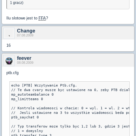
1 gracz)
Ilu slotowe jest to
FFA
?
Change
07.08.2009
16
feever
08.08.2009
ptb.cfg
echo [PTB] Wczytywanie Ptb.cfg.

// Te dwa cvary musze byc ustawione na 0, zeby PTB dzialal 
mp_autoteambalance 0 

mp_limitteams 0 

// Kontrola wiadomosci w chacie: 0 = wyl. 1 = wl. 2 = wtedy
//  Jesli ustawione na 3 to wszystkie wiadomosci beda pokaz
ptb_saychat 0 

// Typ transferow moze tylko byc 1,2 lub 3, gdzie 3 jest na
// 1 = domyslny 

ptb_transfer_type 3
