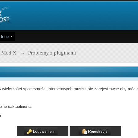
Inne
 Mod X
→
Problemy z pluginami
 większości społeczności internetowych musisz się zarejestrować aby móc od
zne uaktualnienia
h