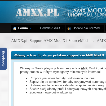
Forum
Dodatki AMXX
Dodatki SourceMod
AMXX.pl: Support AMX Mod X i SourceMod
→
AMX
Witamy w Nieoficjalnym polskim support'cie AMX Mod X
Witamy w Nieoficjalnym polskim support'cie
AMX
Mod X, jak w
prosty proces w którym wymagamy minimalnych informacji.
Rozpoczynaj nowe tematy i odpowiedaj na inne
Zapisz się do tematów i for, aby otrzymywać automatyc
Dodawaj wydarzenia do kalendarza społecznościowego
Stwórz swój własny profil i zdobywaj nowych znajomyc
Zdobywaj nowe doświadczenia