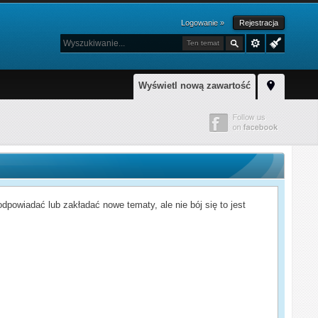
Logowanie »
Rejestracja
Ten temat
Wyświetl nową zawartość
powiadać lub zakładać nowe tematy, ale nie bój się to jest