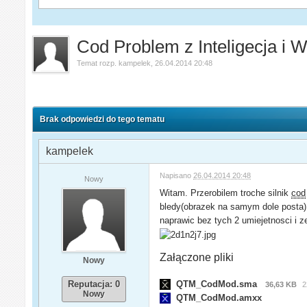
Cod Problem z Inteligecja i 
Temat rozp.
kampelek
,
26.04.2014 20:48
Brak odpowiedzi do tego tematu
kampelek
Napisano
26.04.2014 20:48
Nowy
Witam. Przerobilem troche silnik
cod
bledy(obrazek na samym dole posta).
naprawic bez tych 2 umiejetnosci i z
Załączone pliki
Nowy
Reputacja: 0
QTM_CodMod.sma
36,63 KB
2
Nowy
QTM_CodMod.amxx