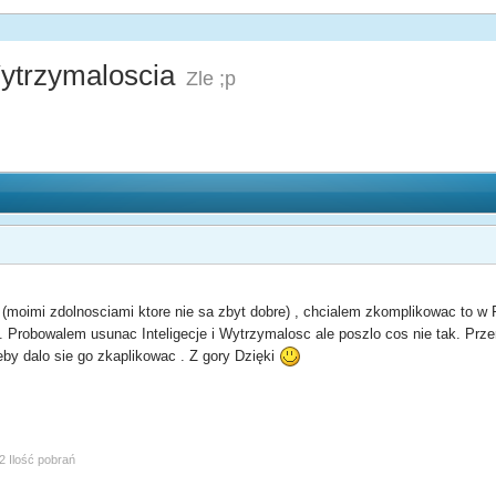
Wytrzymaloscia
Zle ;p
(moimi zdolnosciami ktore nie sa zbyt dobre) , chcialem zkomplikowac to 
 Probowalem usunac Inteligecje i Wytrzymalosc ale poszlo cos nie tak. Przer
eby dalo sie go zkaplikowac . Z gory Dzięki
2 Ilość pobrań