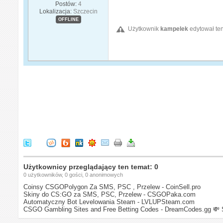
Postów:
4
Lokalizacja:
Szczecin
OFFLINE
Użytkownik
kampelek
edytował ten
Użytkownicy przeglądający ten temat: 0
0 użytkowników, 0 gości, 0 anonimowych
Coinsy CSGOPolygon Za SMS, PSC , Przelew - CoinSell.pro
Skiny do CS:GO za SMS, PSC, Przelew - CSGOPaka.com
Automatyczny Bot Levelowania Steam - LVLUPSteam.com
CSGO Gambling Sites and Free Betting Codes - DreamCodes.gg
💸 