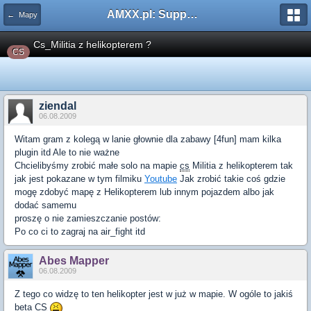
AMXX.pl: Support AMX Mod X i SourceMod
← Mapy
Cs_Militia z helikopterem ?
CS
ziendal
06.08.2009
Witam gram z kolegą w lanie głownie dla zabawy [4fun] mam kilka
plugin itd Ale to nie ważne
Chcielibyśmy zrobić małe solo na mapie
cs
Militia z helikopterem tak
jak jest pokazane w tym filmiku
Youtube
Jak zrobić takie coś gdzie
mogę zdobyć mapę z Helikopterem lub innym pojazdem albo jak
dodać samemu
proszę o nie zamieszczanie postów:
Po co ci to zagraj na air_fight itd
Abes Mapper
06.08.2009
Z tego co widzę to ten helikopter jest w już w mapie. W ogóle to jakiś
beta
CS