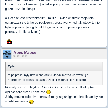
ktorym mozna kierowac ;] a helikopter po prostu ustawiasz ze jest w
gorze i tez sie kieruje
a 1 czesc jest przerobka filmu militia 2 (wiec w sumie moja rola
ograniczala sie tylko do podlozenia glosu ivony, jednak wtedy to nie
bylo popularne [w ogole nikt tego nie znal, to prawdopodobnie
pierwszy filmik na ivonie]
Abes Mapper
06.08.2009
Cytat
to po prostu byty ustawione dzięki ktorym mozna kierowac ;] a
helikopter po prostu ustawiasz ze jest w gorze i tez sie kieruje
Niestety jesteś w błędzie. Nim się nie dało sterować. Helikopter ma
wyznaczoną trase i sam lata
Jakby można było nim sterować to by się śmigło nie kręciło ani by nie
spadał na końcu