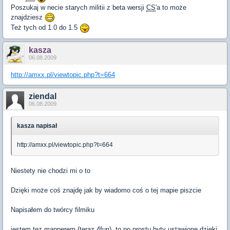
Poszukaj w necie starych militii z beta wersji
CS
'a to może
znajdziesz
Też tych od 1.0 do 1.5
kasza
06.08.2009
http://amxx.pl/viewtopic.php?t=664
ziendal
06.08.2009
kasza napisał
http://amxx.pl/viewtopic.php?t=664
Niestety nie chodzi mi o to
Dzięki może coś znajdę jak by wiadomo coś o tej mapie piszcie
Napisałem do twórcy filmiku
jestem tez mapperem (teraz 4fun), to po prostu byty ustawione dzięki