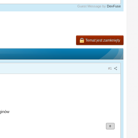
Guest Message by
DevFuse
Temat jest zamknięty
#1
ginów
0