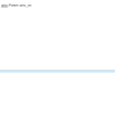
z
amx
.Potem amx_on