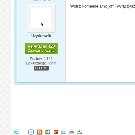
Wpisz komende amx_off i wyłączys
Użytkownik
Reputacja: 129
Zaawansowany
Postów:
1 161
Lokalizacja:
Konin
OFFLINE