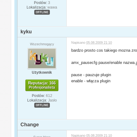
Postów:
3
Lokalizacja:
wawa
OFFLINE
kyku
Napisano
05.08.2009 21:10
Wszechmogący
bardzo prosto cos takiego mozna zr
amx_pausecfg pause/enable nazwa.
Użytkownik
pause - pauzuje plugin
enable - włącza plugin
Reputacja: 166
Profesjonalista
Postów:
612
Lokalizacja:
Jasło
OFFLINE
Change
Napisano
05.08.2009 21:10
Super Hero