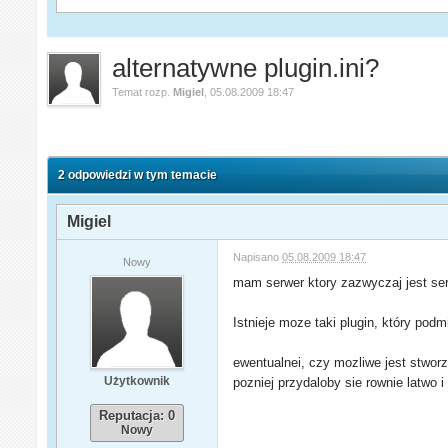
alternatywne plugin.ini?
Temat rozp.
Migiel
,
05.08.2009 18:47
2 odpowiedzi w tym temacie
Migiel
Napisano
05.08.2009 18:47
Nowy
mam serwer ktory zazwyczaj jest se
Istnieje moze taki plugin, który po
ewentualnei, czy mozliwe jest stwor
Użytkownik
pozniej przydaloby sie rownie latwo 
Reputacja: 0
Nowy