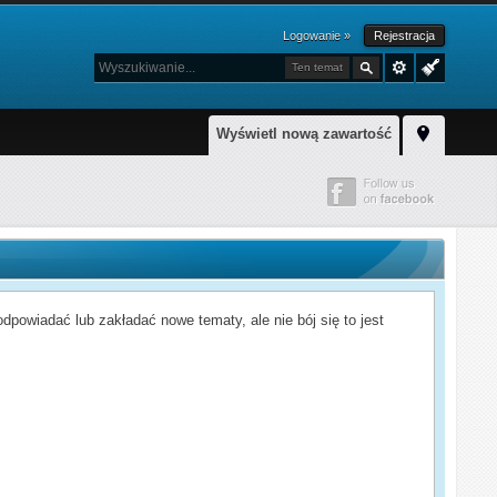
Logowanie »
Rejestracja
Ten temat
Wyświetl nową zawartość
powiadać lub zakładać nowe tematy, ale nie bój się to jest