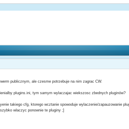
rwerm publicznym, ale czesme potrzebuje na nim zagrac CW.
dmienialby plugins.ini, tym samym wylaczajac wiekszosc zbednych pluginów?
zyenie takiego cfg, ktorego wcztanie spowoduje wylaczenie/zapauzowanie plu
i szybko wlaczyc ponownie te pluginy ;]