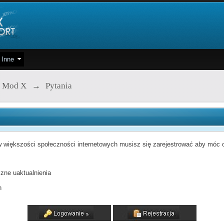
Inne
 Mod X
→
Pytania
 większości społeczności internetowych musisz się zarejestrować aby móc od
zne uaktualnienia
h