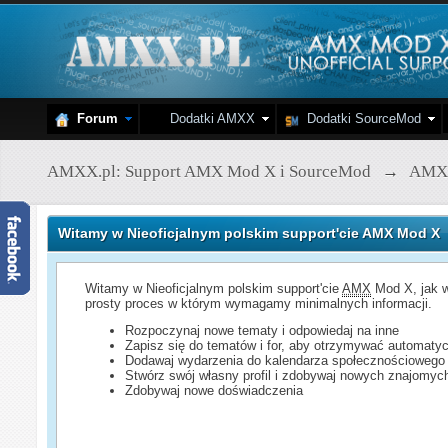
Forum
Dodatki AMXX
Dodatki SourceMod
AMXX.pl: Support AMX Mod X i SourceMod
→
AMX
Witamy w Nieoficjalnym polskim support'cie AMX Mod X
Witamy w Nieoficjalnym polskim support'cie
AMX
Mod X, jak w
prosty proces w którym wymagamy minimalnych informacji.
Rozpoczynaj nowe tematy i odpowiedaj na inne
Zapisz się do tematów i for, aby otrzymywać automatyc
Dodawaj wydarzenia do kalendarza społecznościowego
Stwórz swój własny profil i zdobywaj nowych znajomyc
Zdobywaj nowe doświadczenia