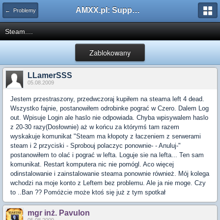
AMXX.pl: Support AMX Mod X i SourceMod
← Problemy
Steam....
Zablokowany
LLamerSSS
05.08.2009
Jestem przestraszony, przedwczoraj kupiłem na steama left 4 dead.
Wszystko fajnie, postanowiłem odrobinke pograć w Czero. Dalem Log
out. Wpisuje Login ale haslo nie odpowiada. Chyba wpisywalem haslo
z 20-30 razy(Dosłownie) aż w końcu za którymś tam razem
wyskakuje komunikat "Steam ma kłopoty z łaczeniem z serwerami
steam i 2 przyciski - Sprobouj polaczyc ponownie- - Anuluj-"
postanowiłem to olać i pograć w lefta. Loguje sie na lefta... Ten sam
komunikat. Restart komputera nic nie pomógl. Aco więcej
odinstalowanie i zainstalowanie steama ponownie również. Mój kolega
wchodzi na moje konto z Leftem bez problemu. Ale ja nie moge. Czy
to ..Ban ?? Pomóżcie może ktoś się już z tym spotkał
mgr inż. Pavulon