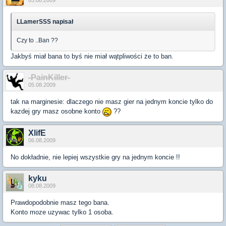
05.08.2009
LLamerSSS napisał
Czy to ..Ban ??
Jakbyś miał bana to byś nie miał wątpliwości że to ban.
-PainKiller-
05.08.2009
tak na marginesie: dlaczego nie masz gier na jednym koncie tylko do
kazdej gry masz osobne konto
??
XlifE
06.08.2009
No dokładnie, nie lepiej wszystkie gry na jednym koncie !!
kyku
08.08.2009
Prawdopodobnie masz tego bana.
Konto moze uzywac tylko 1 osoba.