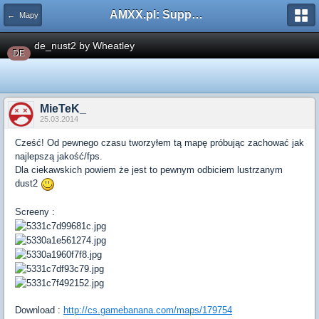
AMXX.pl: Support AMX Mod X i SourceMod
← Mapy
de_nust2 by Wheatley
DE
MieTeK_
25.03.2014
Cześć! Od pewnego czasu tworzyłem tą mapę próbując zachować jak
najlepszą jakość/fps.
Dla ciekawskich powiem że jest to pewnym odbiciem lustrzanym
dust2
Screeny :
Download :
http://cs.gamebanana.com/maps/179754