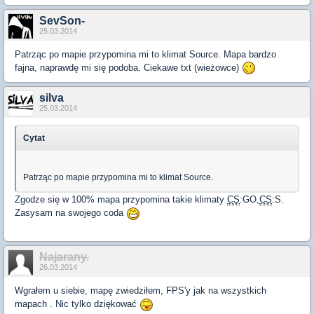
SevSon-
25.03.2014
Patrząc po mapie przypomina mi to klimat Source. Mapa bardzo
fajna, naprawdę mi się podoba. Ciekawe txt (wieżowce)
silva
25.03.2014
Cytat
Patrząc po mapie przypomina mi to klimat Source.
Zgodze się w 100% mapa przypomina takie klimaty
CS
:GO,
CS
:S.
Zasysam na swojego coda
Najarany.
26.03.2014
Wgrałem u siebie, mapę zwiedziłem, FPS'y jak na wszystkich
mapach . Nic tylko dziękować