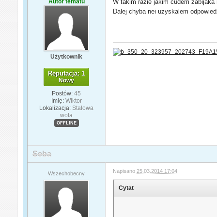
Autor tematu
W takim razie jakim cudem zabijaka m
Dalej chyba nei uzyskalem odpowied
Użytkownik
Reputacja: 1
Nowy
Postów:
45
Imię:
Wiktor
Lokalizacja:
Stalowa
wola
OFFLINE
Seba
Napisano
25.03.2014 17:04
Wszechobecny
Cytat