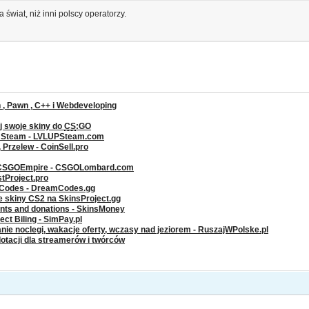
 świat, niż inni polscy operatorzy.
, Pawn , C++ i Webdeveloping
j swoje skiny do
CS
:GO
a Steam - LVLUPSteam.com
rzelew - CoinSell.pro
 CSGOEmpire - CSGOLombard.com
stProject.pro
g Codes - DreamCodes.gg
ze skiny CS2 na SkinsProject.gg
ents and donations - SkinsMoney
ct Biling - SimPay.pl
nie noclegi, wakacje oferty, wczasy nad jeziorem - RuszajWPolske.pl
dotacji dla streamerów i twórców