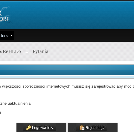
Inne
S/ReHLDS
→
Pytania
 większości społeczności internetowych musisz się zarejestrować aby móc od
zne uaktualnienia
h