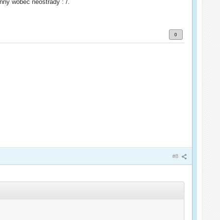
inny wobec neostrady : /.
0
#8