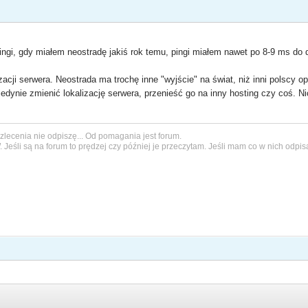
ngi, gdy miałem neostradę jakiś rok temu, pingi miałem nawet po 8-9 ms do d
izacji serwera. Neostrada ma trochę inne "wyjście" na świat, niż inni polscy o
jedynie zmienić lokalizację serwera, przenieść go na inny hosting czy coś. Ni
a zlecenia nie odpiszę... Od pomagania jest forum.
W
. Jeśli są na forum to prędzej czy później je przeczytam. Jeśli mam co w nich odpis