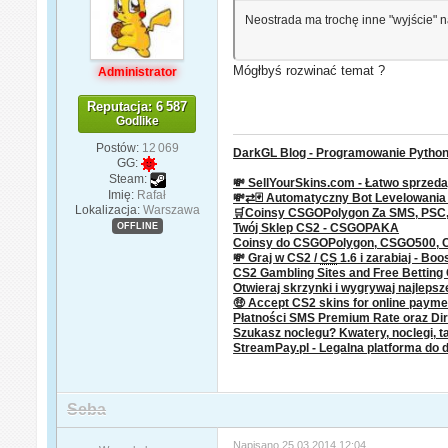
Neostrada ma trochę inne "wyjście" na
Mógłbyś rozwinać temat ?
Administrator
Reputacja: 6 587
Godlike
Postów:
12 069
DarkGL Blog - Programowanie Python 
GG:
Steam:
💸 SellYourSkins.com - Łatwo sprzeda
Imię:
Rafał
💸⇄🃏 Automatyczny Bot Levelowani
Lokalizacja:
Warszawa
🛒Coinsy CSGOPolygon Za SMS, PSC, P
OFFLINE
Twój Sklep CS2 - CSGOPAKA
Coinsy do CSGOPolygon, CSGO500,
💸 Graj w CS2 /
CS
1.6 i zarabiaj - Boo
CS2 Gambling Sites and Free Bettin
Otwieraj skrzynki i wygrywaj najleps
🤑 Accept CS2 skins for online paym
Płatności SMS Premium Rate oraz Dire
Szukasz noclegu? Kwatery, noclegi, ta
StreamPay.pl - Legalna platforma do 
Seba
Napisano
25.03.2014 12:04