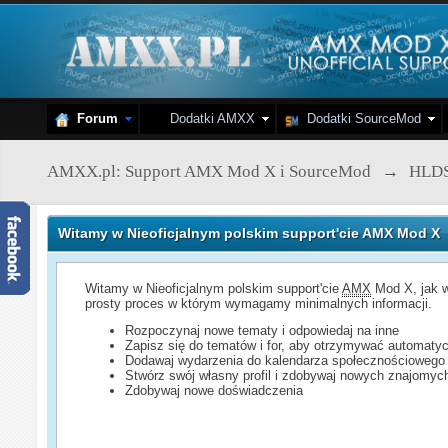
Forum
Dodatki AMXX
Dodatki SourceMod
AMXX.pl: Support AMX Mod X i SourceMod
→
HLD
Witamy w Nieoficjalnym polskim support'cie AMX Mod X
Witamy w Nieoficjalnym polskim support'cie
AMX
Mod X, jak w
prosty proces w którym wymagamy minimalnych informacji.
Rozpoczynaj nowe tematy i odpowiedaj na inne
Zapisz się do tematów i for, aby otrzymywać automatyc
Dodawaj wydarzenia do kalendarza społecznościowego
Stwórz swój własny profil i zdobywaj nowych znajomyc
Zdobywaj nowe doświadczenia