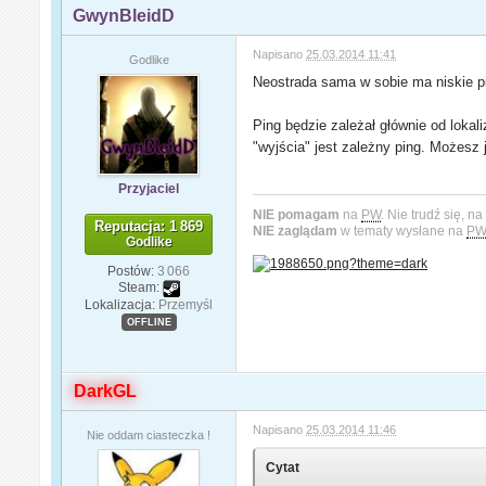
GwynBleidD
Napisano
25.03.2014 11:41
Godlike
Neostrada sama w sobie ma niskie pi
Ping będzie zależał głównie od lokal
"wyjścia" jest zależny ping. Możesz 
Przyjaciel
NIE pomagam
na
PW
. Nie trudź się, n
Reputacja: 1 869
NIE zaglądam
w tematy wysłane na
P
Godlike
Postów:
3 066
Steam:
Lokalizacja:
Przemyśl
OFFLINE
DarkGL
Napisano
25.03.2014 11:46
Nie oddam ciasteczka !
Cytat