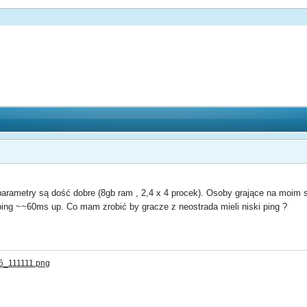
arametry są dość dobre (8gb ram , 2,4 x 4 procek). Osoby grające na moim 
ing ~~60ms up. Co mam zrobić by gracze z neostrada mieli niski ping ?