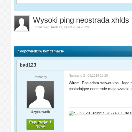
Wysoki ping neostrada xhlds
Temat rozp.
bad123
,
24.03.2014 23:20
7 odpowiedzi w tym temacie
bad123
Napisano
24.03.2014 23:20
Pomocny
Witam. Posiadam serwer vps. Jego p
posiadające neostrade mają wysoki p
Użytkownik
Reputacja: 1
Nowy