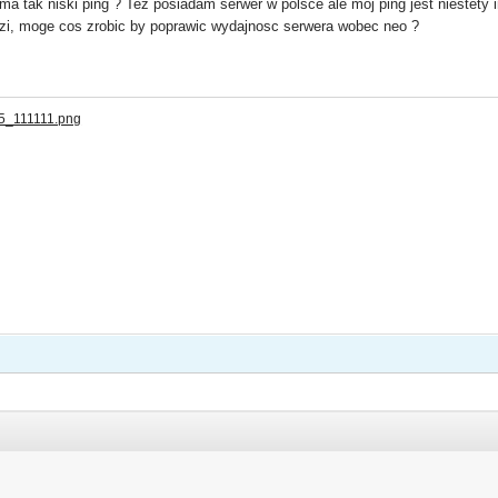
a tak niski ping ? Tez posiadam serwer w polsce ale moj ping jest niestety 
zi, moge cos zrobic by poprawic wydajnosc serwera wobec neo ?