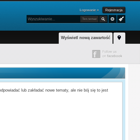
Logowanie »
Rejestracja
Ten temat
Wyświetl nową zawartość
powiadać lub zakładać nowe tematy, ale nie bój się to jest