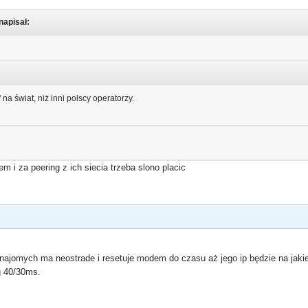
napisał:
na świat, niż inni polscy operatorzy.
m i za peering z ich siecia trzeba slono placic
znajomych ma neostrade i resetuje modem do czasu aż jego ip będzie na jakiej
ng 40/30ms.