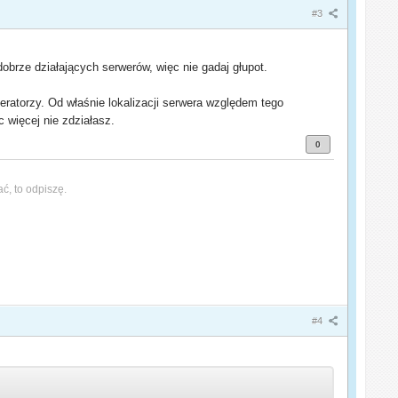
#3
obrze działających serwerów, więc nie gadaj głupot.
peratorzy. Od właśnie lokalizacji serwera względem tego
c więcej nie zdziałasz.
0
ać, to odpiszę.
#4