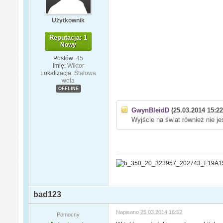
Użytkownik
Reputacja: 1
Nowy
Postów:
45
Imię:
Wiktor
Lokalizacja:
Stalowa
wola
OFFLINE
GwynBleidD
(25.03.2014 15:22
Wyjście na świat również nie je
bad123
Napisano
25.03.2014 16:52
Pomocny