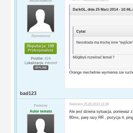
Wszechobecny
DarkGL, dnia 25 Marz 2014 - 10:46, 
Cytat
Zbanowany
Neostrada ma trochę inne "wyjście" 
Reputacja: 198
Profesjonalista
Mógłbyś rozwinać temat ?
Postów:
424
Lokalizacja:
Internet
OFFLINE
Orange niechetnie wymienia sie ruche
bad123
Napisano
25.03.2014 12:28
Pomocny
Autor tematu
Ale jest dziwna sytuacja, ponieważ 
90ms, parę razy RR , pozycja 4, pi