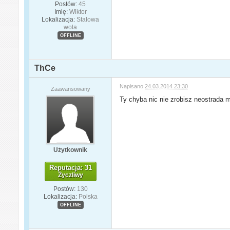
Postów:
45
Imię:
Wiktor
Lokalizacja:
Stalowa
wola
OFFLINE
ThCe
Napisano
24.03.2014 23:30
Zaawansowany
Ty chyba nic nie zrobisz neostrada m
Użytkownik
Reputacja: 31
Życzliwy
Postów:
130
Lokalizacja:
Polska
OFFLINE