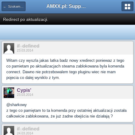
AMXX.pl: Support AMX Mod X i SourceMod
← Szukam pluginu
Redirect po aktualizacji.
if_defined
23.03.2014
Witam czy wyszla jakas latka badz nowy xredirect poniewaz z tego
co pamietam po aktualizacjach steama zablokowana byla komenda
connect. Dawno nie potrzebowalem tego pluginu wiec nie mam
pojecia co dalej wyniklo z tym.
Cypis'
23.03.2014
@sharkowy
z tego co pamiętam to ta komenda przy ostatniej aktualizacji została
całkowicie zablokowana, że już żadne obejścia nie działają ?
if_defined
24.03.2014