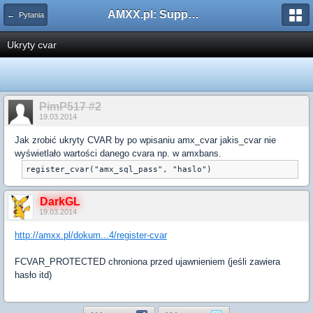
AMXX.pl: Support AMX Mod X i SourceMod
← Pytania
Ukryty cvar
PimP517 #2
19.03.2014
Jak zrobić ukryty CVAR by po wpisaniu amx_cvar jakis_cvar nie
wyświetlało wartości danego cvara np. w amxbans.
register_cvar("amx_sql_pass", "haslo")
DarkGL
19.03.2014
http://amxx.pl/dokum...4/register-cvar
FCVAR_PROTECTED chroniona przed ujawnieniem
(
je
ś
li zawiera
has
ł
o itd
)