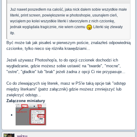
Już nawet poszedłem na całość, jaka nick dałem sobie wszystkie małe
literki, print screen, powiększenie w photoshopie, usunąłem cień,
wyciąłem po kolei wszystkie literki i stworzyłem z nich czcionkę,
jednak wyglądała tragicznie, nie wiem czemu
Literki się zlewały
itp.
Być może tak jak pisałeś w pierwszym poście, znalazłeś odpowiednią
czcionke, tylko nieco się różniła krawędziami...
Jeżeli używasz Photoshop'a, to do opcji czcionek dochodzi ich
wygładzanie, gdzie możesz sobie ustawić na "twarde", "mocne",
"ostre", "gładkie" lub "brak" jeżeli żadna z opcji Ci nie przypasuje...
Co do zlewających się literek, masz w PS'ie taką opcje tak "odstęp
między literkami" (patrz załącznik) gdzie możesz zmniejszyć lub
zwiękrzyć odstęp...
Załączone miniatury
wizu