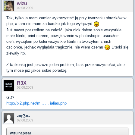
wizu
02.08.2009
Tak, tylko ja mam zamiar wykorzystać ją przy tworzeniu obrazków w
php, a tam nie mam za bardzo jak tego wyłączyć
Już nawet poszedłem na całość, jaka nick dałem sobie wszystkie
małe literki, print screen, powiększenie w photoshopie, usunąłem
cień, wyciąłem po kolei wszystkie literki i stworzyłem z nich
czcionkę, jednak wyglądała tragicznie, nie wiem czemu
Literki się
zlewały itp.
Z tą ikonką jest jeszcze jeden problem, brak przezroczystości, ale z
tym może już jakoś sobie poradzę.
R3X
02.08.2009
GD?
http://pl2.php.net/m... ... ialias.php
-=r3=-
02.08.2009
wizu napisał