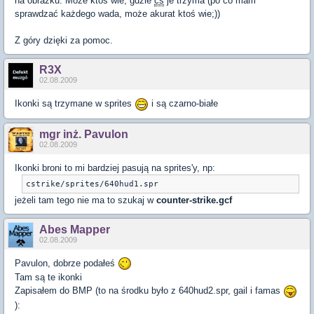
na obrazku. Może ktoś wie, gdzie
cs
je trzyma (po co mam
sprawdzać każdego wada, może akurat ktoś wie;))
Z góry dzięki za pomoc.
R3X
02.08.2009
Ikonki są trzymane w sprites
i są czarno-białe
mgr inż. Pavulon
02.08.2009
Ikonki broni to mi bardziej pasują na sprites'y, np:
cstrike/sprites/640hud1.spr
jeżeli tam tego nie ma to szukaj w
counter-strike.gcf
Abes Mapper
02.08.2009
Pavulon, dobrze podałeś
Tam są te ikonki
Zapisałem do BMP (to na środku było z 640hud2.spr, gail i famas
):