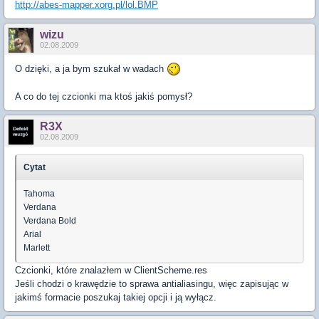
http://abes-mapper.xorg.pl/lol.BMP
wizu
02.08.2009
O dzięki, a ja bym szukał w wadach
A co do tej czcionki ma ktoś jakiś pomysł?
R3X
02.08.2009
Cytat
Tahoma
Verdana
Verdana Bold
Arial
Marlett
Czcionki, które znalazłem w ClientScheme.res
Jeśli chodzi o krawędzie to sprawa antialiasingu, więc zapisując w
jakimś formacie poszukaj takiej opcji i ją wyłącz.