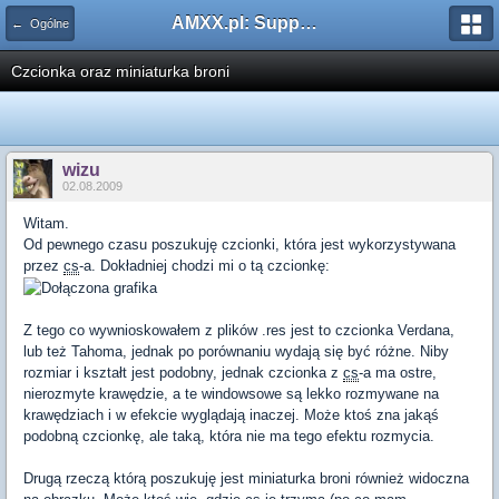
AMXX.pl: Support AMX Mod X i SourceMod
← Ogólne
Czcionka oraz miniaturka broni
wizu
02.08.2009
Witam.
Od pewnego czasu poszukuję czcionki, która jest wykorzystywana
przez
cs
-a. Dokładniej chodzi mi o tą czcionkę:
Z tego co wywnioskowałem z plików .res jest to czcionka Verdana,
lub też Tahoma, jednak po porównaniu wydają się być różne. Niby
rozmiar i kształt jest podobny, jednak czcionka z
cs
-a ma ostre,
nierozmyte krawędzie, a te windowsowe są lekko rozmywane na
krawędziach i w efekcie wyglądają inaczej. Może ktoś zna jakąś
podobną czcionkę, ale taką, która nie ma tego efektu rozmycia.
Drugą rzeczą którą poszukuję jest miniaturka broni również widoczna