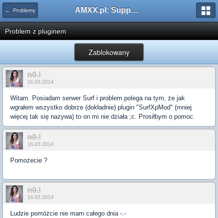
AMXX.pl: Support AMX Mod X i SourceMod
← Problemy
Problem z pluginem
Zablokowany
n0.!
16.03.2014
Witam. Posiadam serwer Surf i problem polega na tym, że jak
wgrałem wszystko dobrze (dokładnie) plugin "SurfXpMod" (mniej
więcej tak się nazywa) to on mi nie działa ;c. Prosiłbym o pomoc.
n0.!
16.03.2014
Pomożecie ?
n0.!
16.03.2014
Ludzie pomóżcie nie mam całego dnia -.-