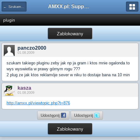
AMXX.pl: Support AMX Mod X i SourceMod
← Szukam pluginu
plugin
Zablokowany
panczo2000
01.08.2009
szukam takiego pluginu zeby jak np ja gram i ktos mnie ogalonda to
wys wyswietla w prawy górnym rogu ???
2 plug ze jak ktos reklamóje sever w niku to dostaje bana na 10 min
kasza
01.08.2009
http://amxx.pl/viewtopic.php?t=876
Udostępnij
Udostępnij
Zablokowany