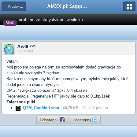
AMXX.pl: Support AMX Mod X i SourceMod
← Prośby o modyfikacje silników/klas/perków
problem ze statystykami w silniku
Silnik
AwIlL^^
11.03.2014
Witam
Mój problem polega na tym że spróbowałem dodać grawitacje do
silnika ale wystąpiło 7 błędów.
Bardzo chciałbym aby ktoś mi pomógł w tym, byłoby miło jakby ktoś
dodał jeszcze dwie statystyki:
DMG: "zwiększa obrażenia" 1pkt=0,4 obażeń
Regeneracja: "regeneruje HP" jakby się dało to 0,1hp/1sek
Załączone pliki
QTM_CodMod.sma
48,75 KB
18 Ilość pobrań
Udostępnij
Udostępnij