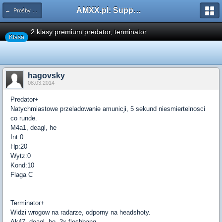
AMXX.pl: Support AMX Mod X i SourceMod
← Prośby o Klasę/Perk
2 klasy premium predator, terminator
Klasa
hagovsky
08.03.2014
Predator+
Natychmiastowe przeladowanie amunicji, 5 sekund niesmiertelnosci
co runde.
M4a1, deagl, he
Int:0
Hp:20
Wytz:0
Kond:10
Flaga C
Terminator+
Widzi wrogow na radarze, odporny na headshoty.
Ak47, deagl, he, 2x fleshbang