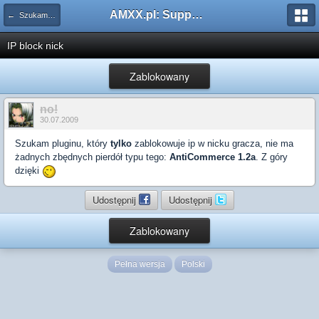
AMXX.pl: Support AMX Mod X i SourceMod
← Szukam pluginu
IP block nick
Zablokowany
no!
30.07.2009
Szukam pluginu, który
tylko
zablokowuje ip w nicku gracza, nie ma
żadnych zbędnych pierdół typu tego:
AntiCommerce 1.2a
. Z góry
dzięki
Udostępnij
Udostępnij
Zablokowany
Pełna wersja
Polski