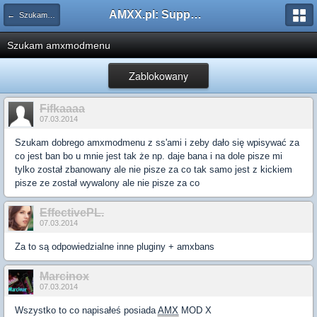
AMXX.pl: Support AMX Mod X i SourceMod
← Szukam pluginu
Szukam amxmodmenu
Zablokowany
Fifkaaaa
07.03.2014
Szukam dobrego amxmodmenu z ss'ami i zeby dało się wpisywać za
co jest ban bo u mnie jest tak że np. daje bana i na dole pisze mi
tylko został zbanowany ale nie pisze za co tak samo jest z kickiem
pisze ze został wywalony ale nie pisze za co
EffectivePL.
07.03.2014
Za to są odpowiedzialne inne pluginy + amxbans
Marcinox
07.03.2014
Wszystko to co napisałeś posiada
AMX
MOD X