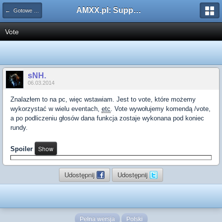
AMXX.pl: Support AMX Mod X i SourceMod
← Gotowe funkcje
Vote
sNH.
06.03.2014
Znalazłem to na pc, więc wstawiam. Jest to vote, które możemy
wykorzystać w wielu eventach,
etc
. Vote wywołujemy komendą /vote,
a po podliczeniu głosów dana funkcja zostaje wykonana pod koniec
rundy.
Spoiler
Udostępnij
Udostępnij
Pełna wersja
Polski