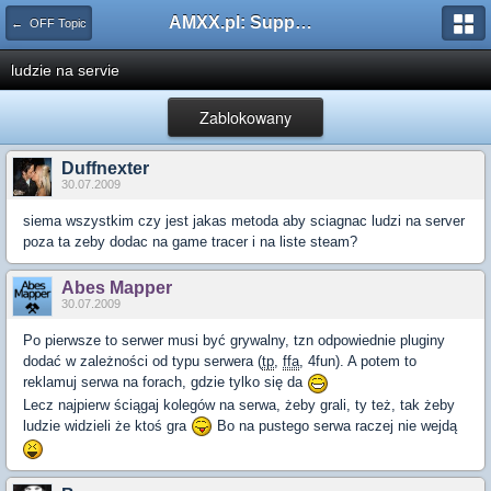
AMXX.pl: Support AMX Mod X i SourceMod
← OFF Topic
ludzie na servie
Zablokowany
Duffnexter
30.07.2009
siema wszystkim czy jest jakas metoda aby sciagnac ludzi na server
poza ta zeby dodac na game tracer i na liste steam?
Abes Mapper
30.07.2009
Po pierwsze to serwer musi być grywalny, tzn odpowiednie pluginy
dodać w zależności od typu serwera (
tp
,
ffa
, 4fun). A potem to
reklamuj serwa na forach, gdzie tylko się da
Lecz najpierw ściągaj kolegów na serwa, żeby grali, ty też, tak żeby
ludzie widzieli że ktoś gra
Bo na pustego serwa raczej nie wejdą