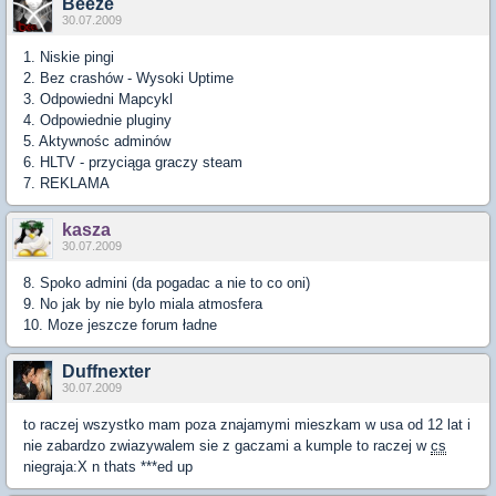
Beeze
30.07.2009
1. Niskie pingi
2. Bez crashów - Wysoki Uptime
3. Odpowiedni Mapcykl
4. Odpowiednie pluginy
5. Aktywnośc adminów
6. HLTV - przyciąga graczy steam
7. REKLAMA
kasza
30.07.2009
8. Spoko admini (da pogadac a nie to co oni)
9. No jak by nie bylo miala atmosfera
10. Moze jeszcze forum ładne
Duffnexter
30.07.2009
to raczej wszystko mam poza znajamymi mieszkam w usa od 12 lat i
nie zabardzo zwiazywalem sie z gaczami a kumple to raczej w
cs
niegraja:X n thats ***ed up