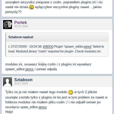
usunąłem wszystko związane z csdm. poprawiłem plugins.ini i nic
nadal nie dziala
wyłączyłem wszystkie pluginy nawet... jakies
pomysly??
Portek
30.07.2009
Sztabson napisał
L 07/27/2009 - 19:04:38: [
AMXX
] Plugin "spawn_editor.
amxx
" failed to
load: Module/Library "csdm" required for plugin. Check modules.ini.
modules.ini, usuwasz linijkę csdm i z plugins.ini wywalasz
spawn_editor.
amxx
i serwer odpala.
Sztabson
30.07.2009
Tylko że ja nie miałem nawet tego modułu
w tych 2 plików
usunięte zostało tylko z plugins.ini bo jest w tym problem że nawet w
folderze modules nie miałem pliku csdm ;/ i nie odpalił serwer po
usunięciu spaw_editor.
amxx
Help!