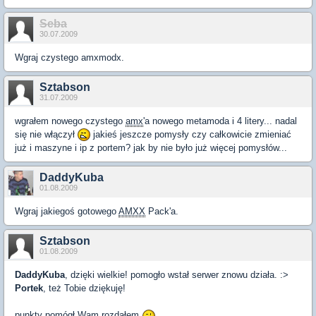
Seba
30.07.2009
Wgraj czystego amxmodx.
Sztabson
31.07.2009
wgrałem nowego czystego
amx
'a nowego metamoda i 4 litery... nadal
się nie włączył
jakieś jeszcze pomysły czy całkowicie zmieniać
już i maszyne i ip z portem? jak by nie było już więcej pomysłów...
DaddyKuba
01.08.2009
Wgraj jakiegoś gotowego
AMXX
Pack'a.
Sztabson
01.08.2009
DaddyKuba
, dzięki wielkie! pomogło wstał serwer znowu działa. :>
Portek
, też Tobie dziękuję!
punkty pomógł Wam rozdałem