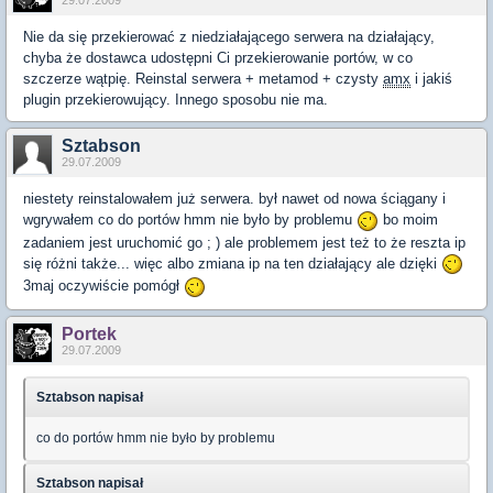
29.07.2009
Nie da się przekierować z niedziałającego serwera na działający,
chyba że dostawca udostępni Ci przekierowanie portów, w co
szczerze wątpię. Reinstal serwera + metamod + czysty
amx
i jakiś
plugin przekierowujący. Innego sposobu nie ma.
Sztabson
29.07.2009
niestety reinstalowałem już serwera. był nawet od nowa ściągany i
wgrywałem co do portów hmm nie było by problemu
bo moim
zadaniem jest uruchomić go ; ) ale problemem jest też to że reszta ip
się różni także... więc albo zmiana ip na ten działający ale dzięki
3maj oczywiście pomógł
Portek
29.07.2009
Sztabson napisał
co do portów hmm nie było by problemu
Sztabson napisał