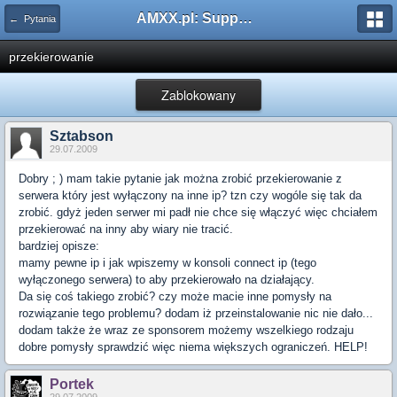
AMXX.pl: Support AMX Mod X i SourceMod
← Pytania
przekierowanie
Zablokowany
Sztabson
29.07.2009
Dobry ; ) mam takie pytanie jak można zrobić przekierowanie z
serwera który jest wyłączony na inne ip? tzn czy wogóle się tak da
zrobić. gdyż jeden serwer mi padł nie chce się włączyć więc chciałem
przekierować na inny aby wiary nie tracić.
bardziej opisze:
mamy pewne ip i jak wpiszemy w konsoli connect ip (tego
wyłączonego serwera) to aby przekierowało na działający.
Da się coś takiego zrobić? czy może macie inne pomysły na
rozwiązanie tego problemu? dodam iż przeinstalowanie nic nie dało...
dodam także że wraz ze sponsorem możemy wszelkiego rodzaju
dobre pomysły sprawdzić więc niema większych ograniczeń. HELP!
Portek