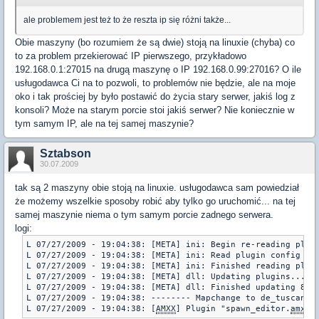
ale problemem jest też to że reszta ip się różni także...
Obie maszyny (bo rozumiem że są dwie) stoją na linuxie (chyba) co
to za problem przekierować IP pierwszego, przykładowo
192.168.0.1:27015 na drugą maszynę o IP 192.168.0.99:27016? O ile
usługodawca Ci na to pozwoli, to problemów nie będzie, ale na moje
oko i tak prościej by było postawić do życia stary serwer, jakiś log z
konsoli? Może na starym porcie stoi jakiś serwer? Nie koniecznie w
tym samym IP, ale na tej samej maszynie?
Sztabson
30.07.2009
tak są 2 maszyny obie stoją na linuxie. usługodawca sam powiedział
że możemy wszelkie sposoby robić aby tylko go uruchomić... na tej
samej maszynie niema o tym samym porcie zadnego serwera.
logi:
L 07/27/2009 - 19:04:38: [META] ini: Begin re-reading plug
L 07/27/2009 - 19:04:38: [META] ini: Read plugin config fo
L 07/27/2009 - 19:04:38: [META] ini: Finished reading plug
L 07/27/2009 - 19:04:38: [META] dll: Updating plugins...

L 07/27/2009 - 19:04:38: [META] dll: Finished updating 8 pl
L 07/27/2009 - 19:04:38: -------- Mapchange to de_tuscan --
L 07/27/2009 - 19:04:38: [
AMXX
] Plugin "spawn_editor.
amxx
"