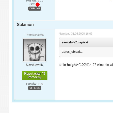
Postów:
201
GG:
OFFLINE
Salamon
Napisano
31.05.2008 16:07
Profesjonalista
zawodnik7 napisał
adres_obrazka
a nie
height
="100%"> ?? wiec nie w
Użytkownik
Reputacja: 43
Pomocny
Postów:
199
OFFLINE