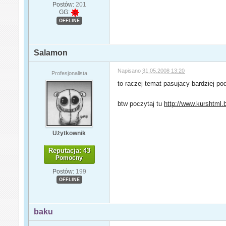
Postów:
201
GG:
OFFLINE
Salamon
Napisano
31.05.2008 13:20
Profesjonalista
to raczej temat pasujacy bardziej p
btw poczytaj tu
http://www.kurshtml.b
Użytkownik
Reputacja: 43
Pomocny
Postów:
199
OFFLINE
baku