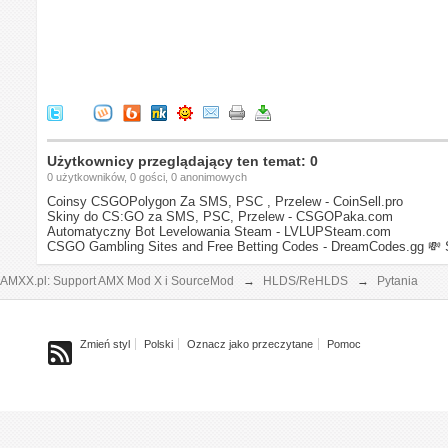
Użytkownicy przeglądający ten temat: 0
0 użytkowników, 0 gości, 0 anonimowych
Coinsy CSGOPolygon Za SMS, PSC , Przelew - CoinSell.pro
Skiny do CS:GO za SMS, PSC, Przelew - CSGOPaka.com
Automatyczny Bot Levelowania Steam - LVLUPSteam.com
CSGO Gambling Sites and Free Betting Codes - DreamCodes.gg
💸 
AMXX.pl: Support AMX Mod X i SourceMod
→
HLDS/ReHLDS
→
Pytania
Zmień styl
Polski
Oznacz jako przeczytane
Pomoc