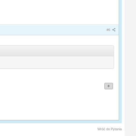
#6
0
Wróć do Pytania