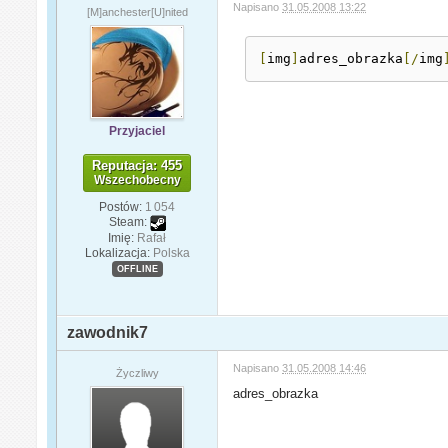
Napisano
31.05.2008 13:22
[M]anchester[U]nited
[
img
]
adres_obrazka
[/
img
Przyjaciel
Reputacja: 455
Wszechobecny
Postów:
1 054
Steam:
Imię:
Rafał
Lokalizacja:
Polska
OFFLINE
zawodnik7
Napisano
31.05.2008 14:46
Życzliwy
adres_obrazka