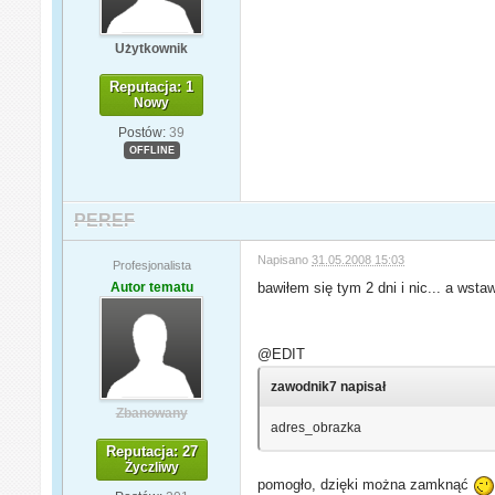
Użytkownik
Reputacja: 1
Nowy
Postów:
39
OFFLINE
PEREF
Napisano
31.05.2008 15:03
Profesjonalista
Autor tematu
bawiłem się tym 2 dni i nic... a wst
@EDIT
zawodnik7 napisał
Zbanowany
adres_obrazka
Reputacja: 27
Życzliwy
pomogło, dzięki można zamknąć