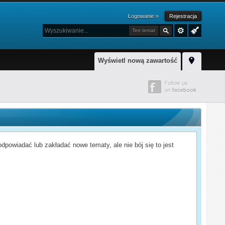
Logowanie »
Rejestracja
Ten temat
Wyświetl nową zawartość
powiadać lub zakładać nowe tematy, ale nie bój się to jest