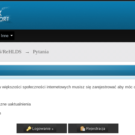
Inne
S/ReHLDS
→
Pytania
 większości społeczności internetowych musisz się zarejestrować aby móc od
zne uaktualnienia
h