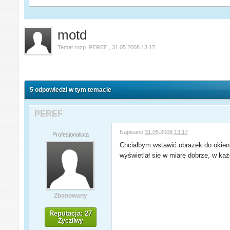
motd
Temat rozp.
PEREF
,
31.05.2008 13:17
5 odpowiedzi w tym temacie
PEREF
Napisano
31.05.2008 13:17
Profesjonalista
Chciałbym wstawić obrazek do okienk
wyświetlał sie w miarę dobrze, w każ
Zbanowany
Reputacja: 27
Życzliwy