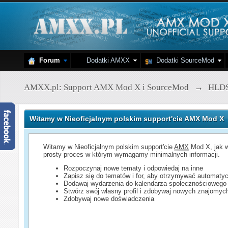
Forum
Dodatki AMXX
Dodatki SourceMod
AMXX.pl: Support AMX Mod X i SourceMod
→
HLD
Witamy w Nieoficjalnym polskim support'cie AMX Mod X
Witamy w Nieoficjalnym polskim support'cie
AMX
Mod X, jak w
prosty proces w którym wymagamy minimalnych informacji.
Rozpoczynaj nowe tematy i odpowiedaj na inne
Zapisz się do tematów i for, aby otrzymywać automatyc
Dodawaj wydarzenia do kalendarza społecznościowego
Stwórz swój własny profil i zdobywaj nowych znajomyc
Zdobywaj nowe doświadczenia