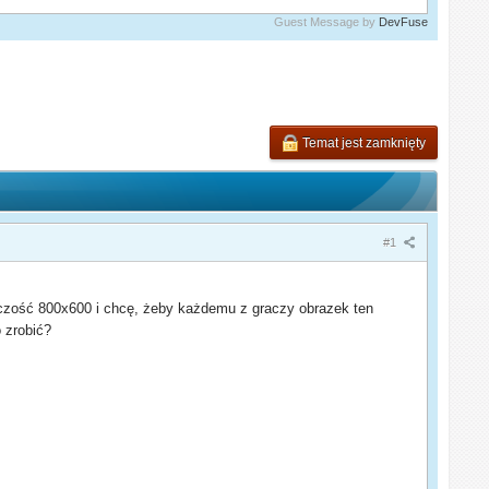
Guest Message by
DevFuse
Temat jest zamknięty
#1
lczość 800x600 i chcę, żeby każdemu z graczy obrazek ten
 zrobić?