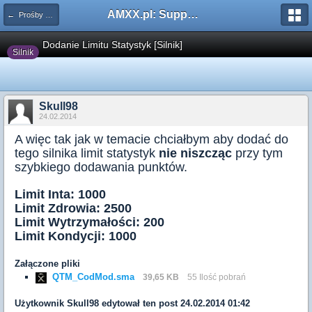
AMXX.pl: Support AMX Mod X i SourceMod
← Prośby o modyfikacje silników/klas/perków
Dodanie Limitu Statystyk [Silnik]
Silnik
Skull98
24.02.2014
A więc tak jak w temacie chciałbym aby dodać do
tego silnika limit statystyk
nie niszcząc
przy tym
szybkiego dodawania punktów.
Limit Inta: 1000
Limit Zdrowia: 2500
Limit Wytrzymałości: 200
Limit Kondycji: 1000
Załączone pliki
QTM_CodMod.sma
39,65 KB
55 Ilość pobrań
Użytkownik
Skull98
edytował ten post 24.02.2014 01:42