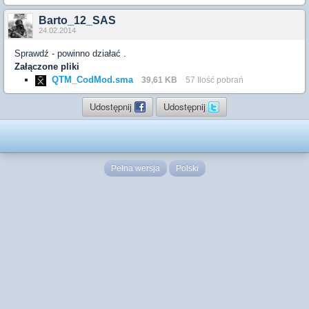
Barto_12_SAS
24.02.2014
Sprawdź - powinno działać .
Załączone pliki
QTM_CodMod.sma
39,61 KB
57 Ilość pobrań
Udostępnij
Udostępnij
Pełna wersja
Polski