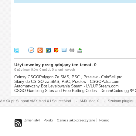
Użytkownicy przeglądający ten temat: 0
0 użytkowników, 0 gości, 0 anonimowych
Coinsy CSGOPolygon Za SMS, PSC , Przelew - CoinSell.pro
Skiny do CS:GO za SMS, PSC, Przelew - CSGOPaka.com
Automatyczny Bot Levelowania Steam - LVLUPSteam.com
CSGO Gambling Sites and Free Betting Codes - DreamCodes.gg
💸 
AMXX.pl: Support AMX Mod X i SourceMod
→
AMX Mod X
→
Szukam pluginu
Zmień styl
Polski
Oznacz jako przeczytane
Pomoc