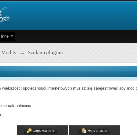
Inne
 Mod X
→
Szukam pluginu
 większości społeczności internetowych musisz się zarejestrować aby móc od
zne uaktualnienia
h