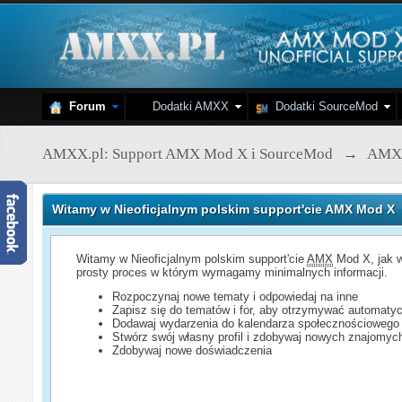
Forum
Dodatki AMXX
Dodatki SourceMod
AMXX.pl: Support AMX Mod X i SourceMod
→
AMX
Witamy w Nieoficjalnym polskim support'cie AMX Mod X
Witamy w Nieoficjalnym polskim support'cie
AMX
Mod X, jak w
prosty proces w którym wymagamy minimalnych informacji.
Rozpoczynaj nowe tematy i odpowiedaj na inne
Zapisz się do tematów i for, aby otrzymywać automatyc
Dodawaj wydarzenia do kalendarza społecznościowego
Stwórz swój własny profil i zdobywaj nowych znajomyc
Zdobywaj nowe doświadczenia