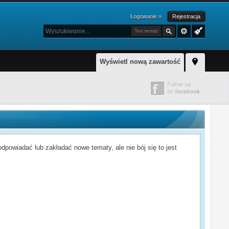
Logowanie »
Rejestracja
Ten temat
Wyświetl nową zawartość
powiadać lub zakładać nowe tematy, ale nie bój się to jest