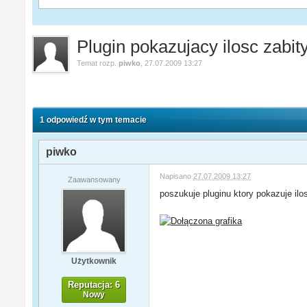
Plugin pokazujacy ilosc zabit
Temat rozp.
piwko
,
27.07.2009 13:27
1 odpowiedź w tym temacie
piwko
Napisano
27.07.2009 13:27
Zaawansowany
poszukuje pluginu ktory pokazuje ilo
Użytkownik
Reputacja: 6
Nowy