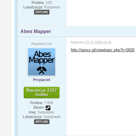
Postów:
105
Lokalizacja:
Radymno
OFFLINE
Abes Mapper
Napisano
27.07.2009 15:18
Repulsion Gel
http://amxx.pl/viewtopic.php?t=5826
Przyjaciel
Reputacja: 2 017
Godlike
Postów:
7 356
Steam:
Imię:
Sebastian
Lokalizacja:
Sulejówek
OFFLINE