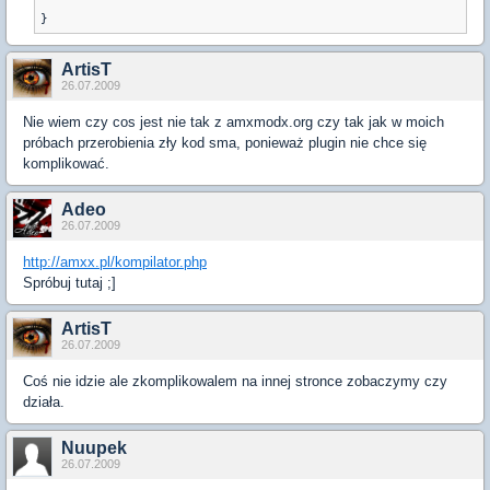
}
ArtisT
26.07.2009
Nie wiem czy cos jest nie tak z amxmodx.org czy tak jak w moich
próbach przerobienia zły kod sma, ponieważ plugin nie chce się
komplikować.
Adeo
26.07.2009
http://amxx.pl/kompilator.php
Spróbuj tutaj ;]
ArtisT
26.07.2009
Coś nie idzie ale zkomplikowalem na innej stronce zobaczymy czy
działa.
Nuupek
26.07.2009