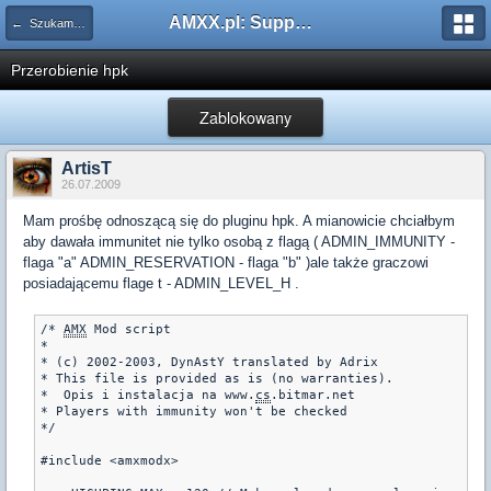
AMXX.pl: Support AMX Mod X i SourceMod
← Szukam pluginu
Przerobienie hpk
Zablokowany
ArtisT
26.07.2009
Mam prośbę odnoszącą się do pluginu hpk. A mianowicie chciałbym
aby dawała immunitet nie tylko osobą z flagą ( ADMIN_IMMUNITY -
flaga "a" ADMIN_RESERVATION - flaga "b" )ale także graczowi
posiadającemu flage t - ADMIN_LEVEL_H .
/* 
AMX
 Mod script

* 

* (c) 2002-2003, DynAstY translated by Adrix

* This file is provided as is (no warranties).

*  Opis i instalacja na www.
cs
.bitmar.net 

* Players with immunity won't be checked

*/

#include <amxmodx>
