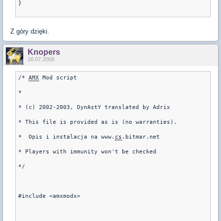
}

Z góry dzięki.
Knopers
26.07.2009
/* 
AMX
 Mod script

*

* (c) 2002-2003, DynAstY translated by Adrix

* This file is provided as is (no warranties).

*  Opis i instalacja na www.
cs
.bitmar.net

* Players with immunity won't be checked

*/

#include <amxmodx>
