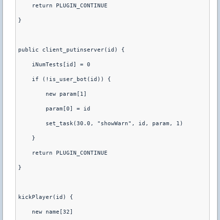
    return PLUGIN_CONTINUE

}

public client_putinserver(id) {

    iNumTests[id] = 0

    if (!is_user_bot(id)) {

        new param[1]

        param[0] = id

        set_task(30.0, "showWarn", id, param, 1)

    }

    return PLUGIN_CONTINUE

}

kickPlayer(id) {

    new name[32]
