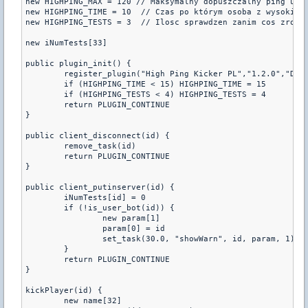
new HIGHPING_MAX = 120 // Maksymalny dopuszczalny ping u gr
new HIGHPING_TIME = 10  // Czas po którym osoba z wysokim p
new HIGHPING_TESTS = 3  // Ilosc sprawdzen zanim cos zrobi.
new iNumTests[33]

public plugin_init() {

	register_plugin("High Ping Kicker PL","1.2.0","DynAstY translated by Adrix")

	if (HIGHPING_TIME < 15) HIGHPING_TIME = 15

	if (HIGHPING_TESTS < 4) HIGHPING_TESTS = 4

	return PLUGIN_CONTINUE

}

public client_disconnect(id) {

	remove_task(id)

	return PLUGIN_CONTINUE

}

public client_putinserver(id) {

	iNumTests[id] = 0

	if (!is_user_bot(id)) {

		new param[1]

		param[0] = id

		set_task(30.0, "showWarn", id, param, 1)

	}

	return PLUGIN_CONTINUE

}

kickPlayer(id) {

	new name[32]
