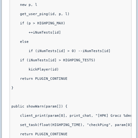
    new p, l

    get_user_ping(id, p, l)

    if (p > HIGHPING_MAX)

        ++iNumTests[id]

    else

        if (iNumTests[id] > 0) --iNumTests[id]

    if (iNumTests[id] > HIGHPING_TESTS)

        kickPlayer(id)

    return PLUGIN_CONTINUE

}

public showWarn(param[]) {

    client_print(param[0], print_chat, "[HPK] Gracz %dms zo
    set_task(float(HIGHPING_TIME), "checkPing", param[0], p
    return PLUGIN_CONTINUE
