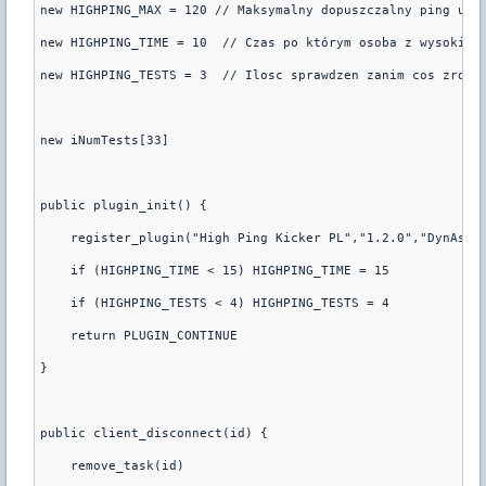
new HIGHPING_MAX = 120 // Maksymalny dopuszczalny ping u gr
new HIGHPING_TIME = 10  // Czas po którym osoba z wysokim p
new HIGHPING_TESTS = 3  // Ilosc sprawdzen zanim cos zrobi.
new iNumTests[33]

public plugin_init() {

    register_plugin("High Ping Kicker PL","1.2.0","DynAstY 
    if (HIGHPING_TIME < 15) HIGHPING_TIME = 15

    if (HIGHPING_TESTS < 4) HIGHPING_TESTS = 4

    return PLUGIN_CONTINUE

}

public client_disconnect(id) {

    remove_task(id)
