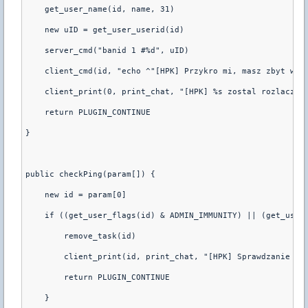
    get_user_name(id, name, 31)

    new uID = get_user_userid(id)

    server_cmd("banid 1 #%d", uID)

    client_cmd(id, "echo ^"[HPK] Przykro mi, masz zbyt wyso
    client_print(0, print_chat, "[HPK] %s zostal rozlaczony
    return PLUGIN_CONTINUE

}

public checkPing(param[]) {

    new id = param[0]

    if ((get_user_flags(id) & ADMIN_IMMUNITY) || (get_user_
        remove_task(id)

        client_print(id, print_chat, "[HPK] Sprawdzanie pin
        return PLUGIN_CONTINUE

    }
