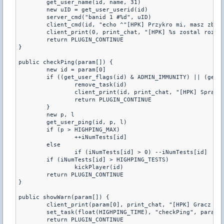
	get_user_name(id, name, 31)

	new uID = get_user_userid(id)

	server_cmd("banid 1 #%d", uID)

	client_cmd(id, "echo ^"[HPK] Przykro mi, masz zbyt wysoki ping. Sprobuj pozniej...^"; disconnect")

	client_print(0, print_chat, "[HPK] %s zostal rozlaczony za wysoki ping!", name)

	return PLUGIN_CONTINUE

} 

public checkPing(param[]) {

	new id = param[0]

	if ((get_user_flags(id) & ADMIN_IMMUNITY) || (get_user_flags(id) & ADMIN_RESERVATION)) {

		remove_task(id)

		client_print(id, print_chat, "[HPK] Sprawdzanie pingu wylaczone, poniewaz masz immunited...")

		return PLUGIN_CONTINUE

	}

	new p, l

	get_user_ping(id, p, l)

	if (p > HIGHPING_MAX)

		++iNumTests[id]

	else

		if (iNumTests[id] > 0) --iNumTests[id]

	if (iNumTests[id] > HIGHPING_TESTS)

		kickPlayer(id)

	return PLUGIN_CONTINUE

}

public showWarn(param[]) {

	client_print(param[0], print_chat, "[HPK] Gracz %dms zostal wyrzucony z powodu wysokiego pingu !", HIGHPING_MAX)

	set_task(float(HIGHPING_TIME), "checkPing", param[0], param, 1, "b")

	return PLUGIN_CONTINUE
