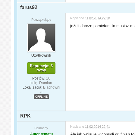
farus92
Napisano
11.02.2014 22:28
Początkujący
jeżeli dobrze pamiętam to musisz mi
Użytkownik
Reputacja: 3
Nowy
Postów:
16
Imię:
Damian
Lokalizacja:
Blachowni
a
OFFLINE
RPK
Napisano
11.02.2014 22:41
Pomocny
Autor tematu
Ale jak wpisuje w consoli
dr_finish 