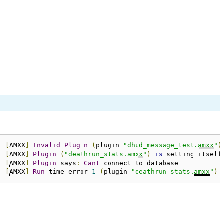
:
[
AMXX
]
Invalid
Plugin
(
plugin 
"dhud_message_test.
amxx
"
:
[
AMXX
]
Plugin
(
"deathrun_stats.
amxx
"
)
is
 setting itsel
:
[
AMXX
]
Plugin
 says
:
Cant
 connect to database

:
[
AMXX
]
Run
 time error 
1
(
plugin 
"deathrun_stats.
amxx
"
)