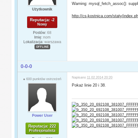
Warning: mysql_fetch_assoc(): suppl
Użytkownik
http://cs-kostnica.com/staty/index.p
Reputacja: -2
Nowy
Postów:
68
Imię:
nom
Lokalizacja:
warszawa
OFFLINE
0-0-0
Napisano
11.02.2014 20:20
● 600 punktów ostrzeżeń
Pokaż linie 20 i 38.
Power User
Reputacja: 222
Profesjonalista