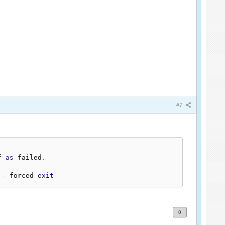
#7
)
f 
as
 failed
.
-
 forced 
exit
0