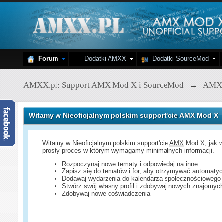
Forum
Dodatki AMXX
Dodatki SourceMod
AMXX.pl: Support AMX Mod X i SourceMod
→
AMX
Witamy w Nieoficjalnym polskim support'cie AMX Mod X
Witamy w Nieoficjalnym polskim support'cie
AMX
Mod X, jak w
prosty proces w którym wymagamy minimalnych informacji.
Rozpoczynaj nowe tematy i odpowiedaj na inne
Zapisz się do tematów i for, aby otrzymywać automatyc
Dodawaj wydarzenia do kalendarza społecznościowego
Stwórz swój własny profil i zdobywaj nowych znajomyc
Zdobywaj nowe doświadczenia