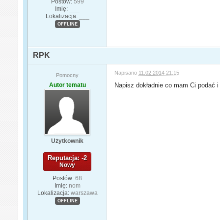
Postów:
599
Imię:
___
Lokalizacja:
___
OFFLINE
RPK
Napisano
11.02.2014 21:15
Pomocny
Autor tematu
Napisz dokładnie co mam Ci podać i 
Użytkownik
Reputacja: -2
Nowy
Postów:
68
Imię:
nom
Lokalizacja:
warszawa
OFFLINE