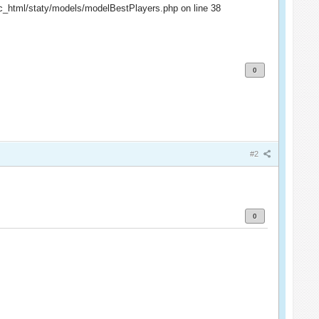
c_html/staty/models/modelBestPlayers.php on line 38
0
#2
0