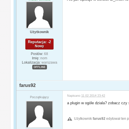
Użytkownik
Reputacja: -2
Nowy
Postów:
68
Imię:
nom
Lokalizacja:
warszawa
OFFLINE
farus92
Napisano
11.02.2014 23:42
Początkujący
a plugin w ogóle dziala? zobacz czy s
Użytkownik
farus92
edytował ten p