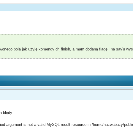
erwonego pola jak użyję komendy dr_finish, a mam dodaną flagę i na say'u w
a błędy
ied argument is not a valid MySQL result resource in /home/nazwabazy/publi