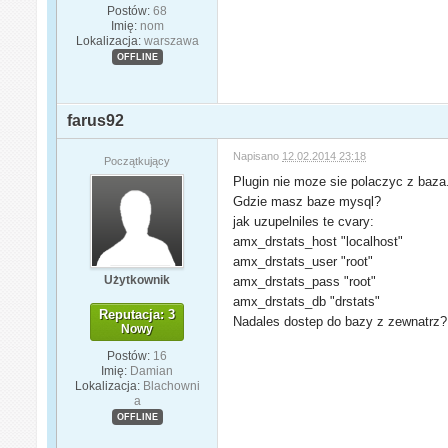
Postów:
68
Imię:
nom
Lokalizacja:
warszawa
OFFLINE
farus92
Napisano
12.02.2014 23:18
Początkujący
Plugin nie moze sie polaczyc z baza
Gdzie masz baze mysql?
jak uzupelniles te cvary:
amx_drstats_host "localhost"
amx_drstats_user "root"
Użytkownik
amx_drstats_pass "root"
amx_drstats_db "drstats"
Reputacja: 3
Nadales dostep do bazy z zewnatrz?
Nowy
Postów:
16
Imię:
Damian
Lokalizacja:
Blachowni
a
OFFLINE