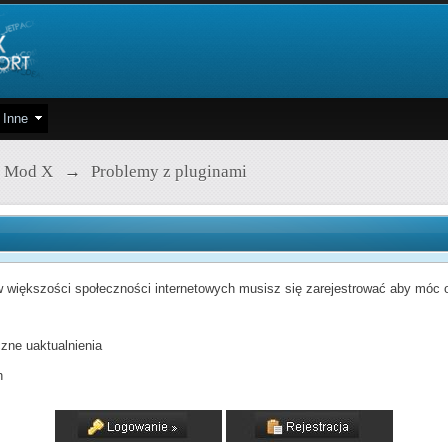
Inne
 Mod X
→
Problemy z pluginami
 większości społeczności internetowych musisz się zarejestrować aby móc od
zne uaktualnienia
h