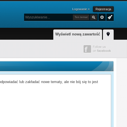
Logowanie »
Rejestracja
Ten temat
Wyświetl nową zawartość
powiadać lub zakładać nowe tematy, ale nie bój się to jest