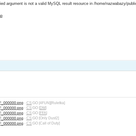
ied argument is not a valid MySQL result resource in /home/nazwabazy/publi
hp
-
CS
:GO [4FUN][Ruletka]
-
CS
:GO [
DM
]
-
CS
:GO [
FFA
]
-
CS
:GO [Only Dust2]
-
CS
:GO [Call of Duty]