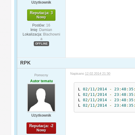
Użytkownik
Reputacja: 3
Nowy
Postów:
16
Imię:
Damian
Lokalizacja:
Blachowni
a
OFFLINE
RPK
Napisano
12.02.2014 21:30
Pomocny
Autor tematu
L 
02
/
11
/
2014
-
23
:
48
:
35
L 
02
/
11
/
2014
-
23
:
48
:
35
L 
02
/
11
/
2014
-
23
:
48
:
35
L 
02
/
11
/
2014
-
23
:
48
:
35
Użytkownik
Reputacja: -2
Nowy