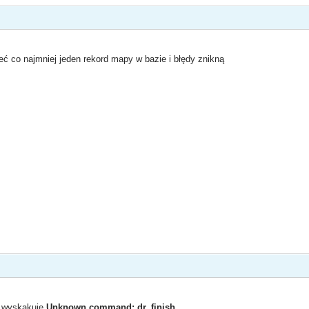
eć co najmniej jeden rekord mapy w bazie i błędy znikną
to wyskakuje
Unknown command: dr_finish