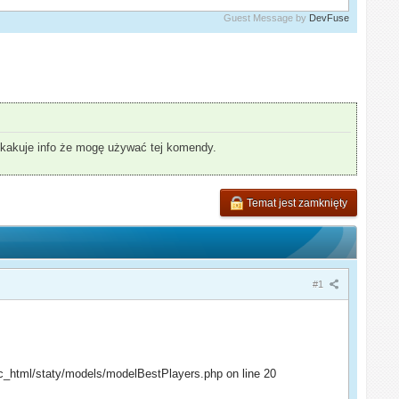
Guest Message by
DevFuse
yskakuje info że mogę używać tej komendy.
Temat jest zamknięty
#1
c_html/staty/models/modelBestPlayers.php on line 20