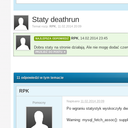
Staty deathrun
Temat rozp.
RPK
,
11.02.2014 20:09
RPK
,
14.02.2014 23:45
NAJLEPSZA ODPOWIEDŹ
Dobra staty na stronie działają. Ale nie mogę dodać cz
PRZEJDŹ DO POSTU
11 odpowiedzi w tym temacie
RPK
Napisano
11.02.2014 20:09
Pomocny
Po wgraniu statystyk wyskoczyły dw
Warning: mysql_fetch_assoc(): suppl