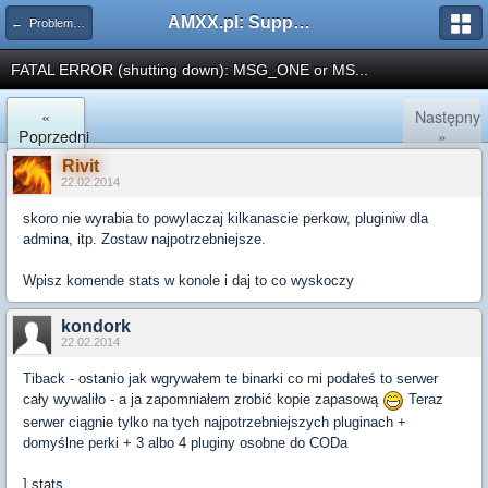
AMXX.pl: Support AMX Mod X i SourceMod
← Problemy z pluginami
FATAL ERROR (shutting down): MSG_ONE or MS...
«
Następny
Poprzedni
»
Rivit
22.02.2014
skoro nie wyrabia to powylaczaj kilkanascie perkow, pluginiw dla
admina, itp. Zostaw najpotrzebniejsze.
Wpisz komende stats w konole i daj to co wyskoczy
kondork
22.02.2014
Tiback - ostanio jak wgrywałem te binarki co mi podałeś to serwer
cały wywaliło - a ja zapomniałem zrobić kopie zapasową
Teraz
serwer ciągnie tylko na tych najpotrzebniejszych pluginach +
domyślne perki + 3 albo 4 pluginy osobne do CODa
] stats