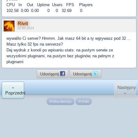
CPU In Out Uptime Users FPS Players
102.58 0.00 0.00 0 0 32.69 0
Rivit
22.02.2014
wywalilo Ci server? Hmmm. Jak masz 64 bit a ty wgrywasz pod 32 ...
Masz tylko 32 fps na serverze?
Daj wydruk z konoli po wpisaniu stats: na pustym serwie ze
wszystkimi pluginami, na pustym bez pluginów, na pelnym z
pluginami
Udostępnij
Udostępnij
«
Następny
Poprzedni
»
Pełna wersja
Polski