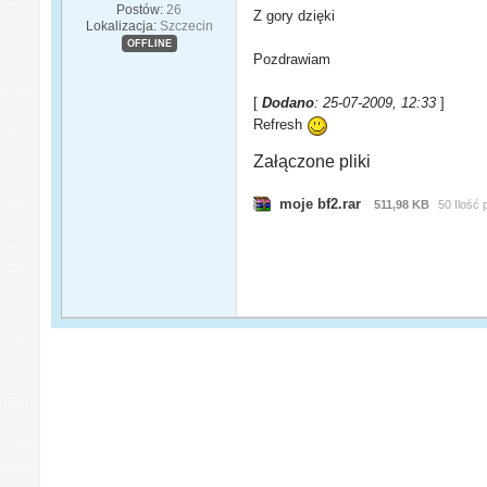
Postów:
26
Z gory dzięki
Lokalizacja:
Szczecin
OFFLINE
Pozdrawiam
[
Dodano
: 25-07-2009, 12:33
]
Refresh
Załączone pliki
moje bf2.rar
511,98 KB
50 Ilość