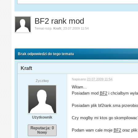
BF2 rank mod
Temat rozp.
Kraft
,
23.07.2009 11:54
Brak odpowiedzi do tego tematu
Kraft
Napisano
23.07.2009 11:54
Życzliwy
Witam...
Posiadam mod
BF2
i chcialbym wyla
Posiadam plik bf2rank.sma przerobio
Użytkownik
Czy moglby mi ktos go skompilowac?
Reputacja: 0
Podam wam cale moje
BF2
oraz plik
Nowy