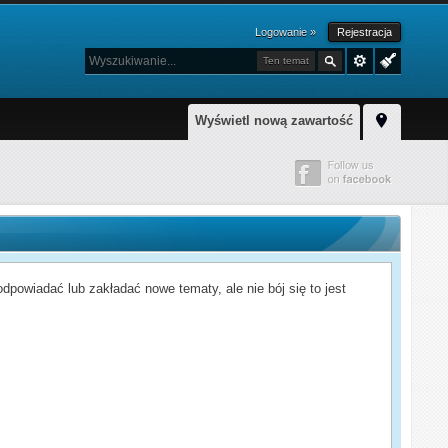
Logowanie »
Rejestracja
Ten temat
Wyświetl nową zawartość
powiadać lub zakładać nowe tematy, ale nie bój się to jest