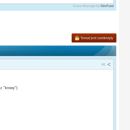
Guest Message by
DevFuse
Temat jest zamknięty
#1
 z "krowy")