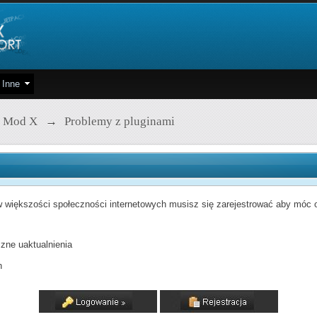
Inne
 Mod X
→
Problemy z pluginami
 większości społeczności internetowych musisz się zarejestrować aby móc od
zne uaktualnienia
h