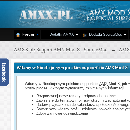
Forum
Dodatki AMXX
Dodatki SourceMod
AMXX.pl: Support AMX Mod X i SourceMod
→
AMX
Witamy w Nieoficjalnym polskim support'cie AMX Mod X
Witamy w Nieoficjalnym polskim support'cie
AMX
Mod X, jak w
prosty proces w którym wymagamy minimalnych informacji.
Rozpoczynaj nowe tematy i odpowiedaj na inne
Zapisz się do tematów i for, aby otrzymywać automatyc
Dodawaj wydarzenia do kalendarza społecznościowego
Stwórz swój własny profil i zdobywaj nowych znajomyc
Zdobywaj nowe doświadczenia