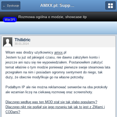
AMXX.pl: Support AMX Mod X i SourceMod
← Dyskusje
Rozmowa ogólna o modzie, showcase itp
War3Ft
Thilidric
30.01.2014
Witam was drodzy użytkownicy
amxx
.pl
Jestem tu już od jakiegoś czasu, nie dawno założyłem konto i
jeszcze ani razu się nie wypowiedziałem. Postanowiłem założyć
temat właśnie o tym modzie ponieważ pierwsze swoje steamowa lata
przegrałem na nim i posiadam ogromny sentyment do niego, tak
duży, że obecnie modyfikuje go na własne potrzeby.
Podałbym IP ale nie można reklamować serwerów na oba protokoły
ale wzamian liczę na ciekawą rozmowę oraz screenshoty.
Dlaczego według was ten MOD stał się tak słabo popularny?
Dlaczego nikt nie podjął się jego rozwoju tak jak to jest z ZMami i
CODami?