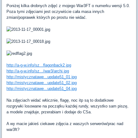
Poniżej kilka drobnych zdjęć z mojego War3FT o numerku wersji 5.0.
Poza tymi zdjęciami jest oczywiście cała masa innych
zmian/poprawek których po prostu nie widać.
http://a-g-w.info/sz...flagonback2.jpg
http://a-g-w.info/sz.../war3/archi.jpg
http://mistycznatawe...update51_01.jpg
http://mistycznatawe...update51_02.jpg
http://mistycznatawe...update51_04.jpg
Na zdjęciach widać włócznie, flagę, noc itp są to dodatkowe
rozgrywki losowane na początku każdej rundy, wszystko sam piszę,
a modele znajduje, przerabiam i dodaje do CSa.
A wy macie jakieś ciekawe zdjęcia z waszych serwerów/prac nad
war3ft?