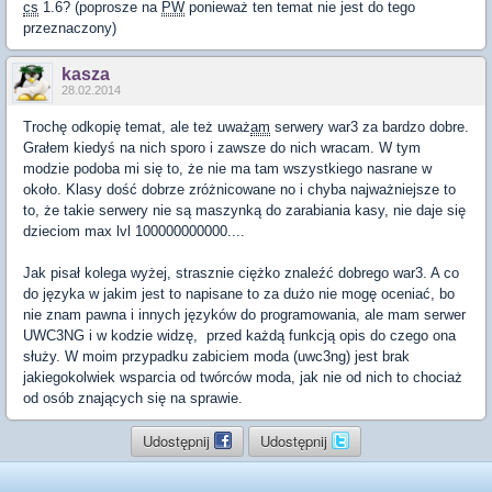
cs
1.6? (poprosze na
PW
ponieważ ten temat nie jest do tego
przeznaczony)
kasza
28.02.2014
Trochę odkopię temat, ale też uważ
am
serwery war3 za bardzo dobre.
Grałem kiedyś na nich sporo i zawsze do nich wracam. W tym
modzie podoba mi się to, że nie ma tam wszystkiego nasrane w
około. Klasy dość dobrze zróżnicowane no i chyba najważniejsze to
to, że takie serwery nie są maszynką do zarabiania kasy, nie daje się
dzieciom max lvl 100000000000....
Jak pisał kolega wyżej, strasznie ciężko znaleźć dobrego war3. A co
do języka w jakim jest to napisane to za dużo nie mogę oceniać, bo
nie znam pawna i innych języków do programowania, ale mam serwer
UWC3NG i w kodzie widzę, przed każdą funkcją opis do czego ona
służy. W moim przypadku zabiciem moda (uwc3ng) jest brak
jakiegokolwiek wsparcia od twórców moda, jak nie od nich to chociaż
od osób znających się na sprawie.
Udostępnij
Udostępnij