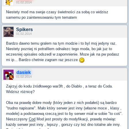
01.02.2014
Niestety mod ma swoje czasy świetności za sobą co widzisz
samemu po zainteresowaniu tym tematem
Spikers
01.02.2014
Bardzo dawno temu gralem na tym modzie i to byl moj jedyny raz.
Niestety pozniej ni potrafilem odnalezc tego moda, bo jak juz to
wczesniej opisales odszedl w zapomnienie. Moze jak na pw podasz
mi ip... Bardzo chetnie zagram raz jeszcze
dasiek
01.02.2014
Zajrzyj do kodu źródłowego war3ft , do Diablo , a teraz do Coda.
Widzisz różnicę?
Oba na prawdę dobre mody (który jeden z nich podałeś) są bardzo
"trudno napisane". Mało który serwer jest inny (własne moce , klasy ,
modele) a podstawową rzeczą jest to by serwer miał w sobie "to coś".
Nieszczęsny
Cod
Mod jest prosty do modyfikacji, prawdę mówiąc
każdy serwer jest inny , lepszy , gorszy czy też dno totalne ale inny.