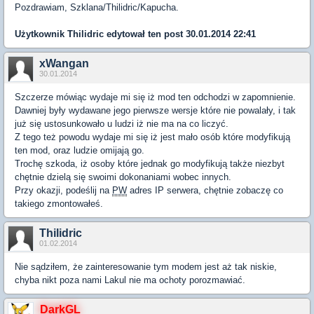
Pozdrawiam, Szklana/Thilidric/Kapucha.
Użytkownik
Thilidric
edytował ten post 30.01.2014 22:41
xWangan
30.01.2014
Szczerze mówiąc wydaje mi się iż mod ten odchodzi w zapomnienie.
Dawniej były wydawane jego pierwsze wersje które nie powalały, i tak
już się ustosunkowało u ludzi iż nie ma na co liczyć.
Z tego też powodu wydaje mi się iż jest mało osób które modyfikują
ten mod, oraz ludzie omijają go.
Trochę szkoda, iż osoby które jednak go modyfikują także niezbyt
chętnie dzielą się swoimi dokonaniami wobec innych.
Przy okazji, podeślij na
PW
adres IP serwera, chętnie zobaczę co
takiego zmontowałeś.
Thilidric
01.02.2014
Nie sądziłem, że zainteresowanie tym modem jest aż tak niskie,
chyba nikt poza nami Lakul nie ma ochoty porozmawiać.
DarkGL