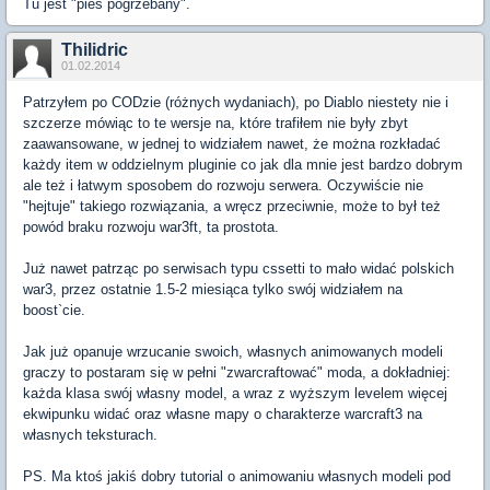
Tu jest "pies pogrzebany".
Thilidric
01.02.2014
Patrzyłem po CODzie (różnych wydaniach), po Diablo niestety nie i
szczerze mówiąc to te wersje na, które trafiłem nie były zbyt
zaawansowane, w jednej to widziałem nawet, że można rozkładać
każdy item w oddzielnym pluginie co jak dla mnie jest bardzo dobrym
ale też i łatwym sposobem do rozwoju serwera. Oczywiście nie
"hejtuje" takiego rozwiązania, a wręcz przeciwnie, może to był też
powód braku rozwoju war3ft, ta prostota.
Już nawet patrząc po serwisach typu cssetti to mało widać polskich
war3, przez ostatnie 1.5-2 miesiąca tylko swój widziałem na
boost`cie.
Jak już opanuje wrzucanie swoich, własnych animowanych modeli
graczy to postaram się w pełni "zwarcraftować" moda, a dokładniej:
każda klasa swój własny model, a wraz z wyższym levelem więcej
ekwipunku widać oraz własne mapy o charakterze warcraft3 na
własnych teksturach.
PS. Ma ktoś jakiś dobry tutorial o animowaniu własnych modeli pod