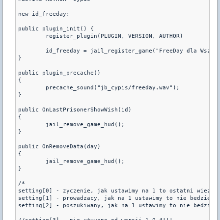
new id_freeday;

public plugin_init() {

	register_plugin(PLUGIN, VERSION, AUTHOR)

	id_freeday = jail_register_game("FreeDay dla Wszystkich");

}

public plugin_precache()

{

	precache_sound("jb_cypis/freeday.wav");

}

public OnLastPrisonerShowWish(id)

{

	jail_remove_game_hud();

}

public OnRemoveData(day)

{

	jail_remove_game_hud();

}

/*

setting[0] - zyczenie, jak ustawimy na 1 to ostatni wieznie
setting[1] - prowadzacy, jak na 1 ustawimy to nie bedzie mo
setting[2] - poszukiwany, jak na 1 ustawimy to nie bedzie p