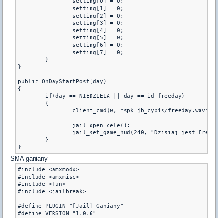
		setting[0] = 0;

		setting[1] = 0;

		setting[2] = 0;

		setting[3] = 0;

		setting[4] = 0;

		setting[5] = 0;

		setting[6] = 0;

		setting[7] = 0;

	}

}

public OnDayStartPost(day)

{

	if(day == NIEDZIELA || day == id_freeday)

	{

		client_cmd(0, "spk jb_cypis/freeday.wav");

		jail_open_cele();

		jail_set_game_hud(240, "Dzisiaj jest FreeDay", 0, 255, 0, 0.01, 0.2);

	}

SMA ganiany
#include <amxmodx>

#include <amxmisc>

#include <fun>

#include <jailbreak>

#define PLUGIN "[Jail] Ganiany"

#define VERSION "1.0.6"
