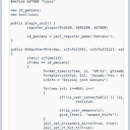
#define AUTHOR "Cypis"

new id_ganiany;

new bool:usun;

public plugin_init() {

	register_plugin(PLUGIN, VERSION, AUTHOR)

	id_ganiany = jail_register_game("Ganiany");

}

public OnDayStartPre(day, szInfo[256], szInfo2[512], settin
{	

	static szTime[12];

	if(day == id_ganiany)

	{

		format_time(szTime, 11, "%M:%S", gTimeRound-30);

		formatex(szInfo2, 511, "Zasady:^n%s - Straznicy zaczynaja ganiac wiezniow^nOstatni wiezien ma zyczenie", szTime);

		szInfo = "Dzisiaj jest Ganiany";

		for(new i=1; i<=MAX; i++)

		{

			if(!is_user_connected(i) || !is_user_alive(i) || get_user_team(i) != 2)

				continue;

			strip_user_weapons(i);

			give_item(i, "weapon_knife");

		}

		jail_set_prisoners_micro(true, true);

		jail_set_ct_hit_tt(true);
