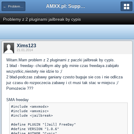
AMXX.pl: Support AMX Mod X i SourceMod
← Problemy z pluginami
Problemy z 2 pluginami jailbreak by cypis
Xims123
21.01.2014
Witam.Mam problem z 2 pluginami z paczki jailbreak by cypis.
1 bład - freeday- chciałbym aby gdy minie czas freedaya zabijało
wszystkic,niestety nie idzie to ;/
2 bład-podczas zabawy ganiany czesto buguje sie cos i nie odlicza
juz czasu do rozpoczecia zabawy i ct musi tak stac w miejscu ;/
Pomożecie ???
SMA freeday
#include <amxmodx>

#include <amxmisc>

#include <jailbreak>

#define PLUGIN "[Jail] FreeDay"

#define VERSION "1.0.6"

#define AUTHOR "Cypis"
