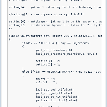
//setting[3] - nie używane od wersji 1.0.4!!!

setting[4] - jak na 1 ustawiomy to tt nie beda mogli podno
//setting[5] - nie używane od wersji 1.0.6!!!

setting[6] - antykamper, jak na 1 to po 15s zaczyna gracz t
setting[7] - nieskonczone bpammo 1 - tylko tt, 2 - tylko ct
*/

public OnDayStartPre(day, szInfo[256], szInfo2[512], settin
{	

	if(day == NIEDZIELA || day == id_freeday)

	{

		jail_set_prowadzacy(0);

		jail_set_prisoners_micro(true, true);

		setting[0] = 2;

		setting[1] = 1;

	}

	else if(day == USUWANIE_DANYCH) //na razie jest to nie uzywane ale moze sie przydac do usuwania danych :) 

	{

		szInfo = "";

		szInfo2 = "";

		jail_set_god_tt(false);

		jail_set_god_ct(false);

		jail_set_ct_hit_tt(false);

		jail_set_tt_hit_ct(false);
