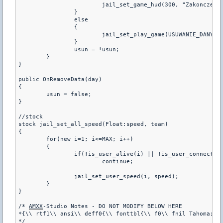
			jail_set_game_hud(300, "Zakonczenie zabawy za");

		}

		else

		{

			jail_set_play_game(USUWANIE_DANYCH, true);

		}

		usun = !usun;

	}

}

public OnRemoveData(day)

{

	usun = false;

}

//stock

stock jail_set_all_speed(Float:speed, team)

{

	for(new i=1; i<=MAX; i++)

	{

		if(!is_user_alive(i) || !is_user_connected(i) || get_user_team(i) != team)

			continue;

		jail_set_user_speed(i, speed);

	}

}

/* 
AMXX
-Studio Notes - DO NOT MODIFY BELOW HERE

*{\\ rtf1\\ ansi\\ deff0{\\ fonttbl{\\ f0\\ fnil Tahoma;}}\
*/
