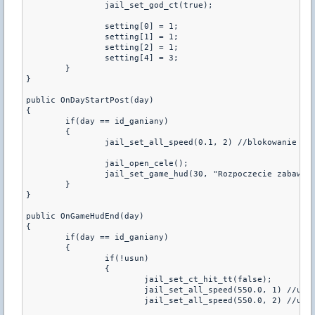
		jail_set_god_ct(true);

		setting[0] = 1;

		setting[1] = 1;

		setting[2] = 1;

		setting[4] = 3;

	}

}

public OnDayStartPost(day)

{

	if(day == id_ganiany)

	{

		jail_set_all_speed(0.1, 2) //blokowanie chodzenia ct

		jail_open_cele();

		jail_set_game_hud(30, "Rozpoczecie zabawy za");

	}

}

public OnGameHudEnd(day)

{

	if(day == id_ganiany)

	{

		if(!usun)

		{

			jail_set_ct_hit_tt(false);

			jail_set_all_speed(550.0, 1) //ustawienie chodzenia tt

			jail_set_all_speed(550.0, 2) //ustawienie chodzenia ct	
