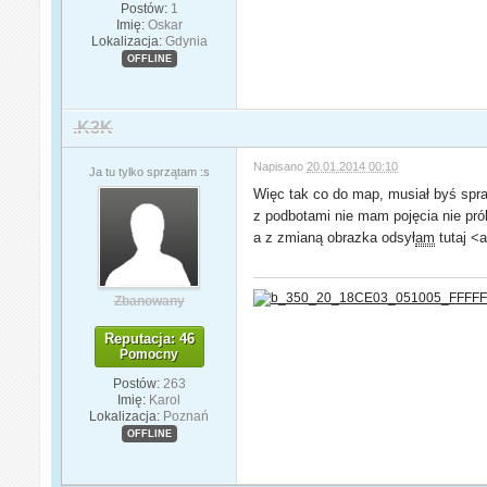
Postów:
1
Imię:
Oskar
Lokalizacja:
Gdynia
OFFLINE
.K3K
Napisano
20.01.2014 00:10
Ja tu tylko sprzątam :s
Więc tak co do map, musiał byś spra
z podbotami nie mam pojęcia nie pr
a z zmianą obrazka odsył
am
tutaj <a
Zbanowany
Reputacja: 46
Pomocny
Postów:
263
Imię:
Karol
Lokalizacja:
Poznań
OFFLINE