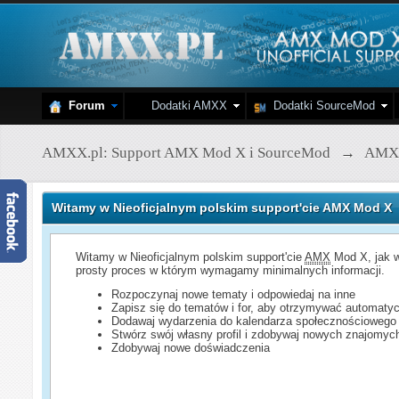
Forum
Dodatki AMXX
Dodatki SourceMod
AMXX.pl: Support AMX Mod X i SourceMod
→
AMX
Witamy w Nieoficjalnym polskim support'cie AMX Mod X
Witamy w Nieoficjalnym polskim support'cie
AMX
Mod X, jak w
prosty proces w którym wymagamy minimalnych informacji.
Rozpoczynaj nowe tematy i odpowiedaj na inne
Zapisz się do tematów i for, aby otrzymywać automatyc
Dodawaj wydarzenia do kalendarza społecznościowego
Stwórz swój własny profil i zdobywaj nowych znajomyc
Zdobywaj nowe doświadczenia