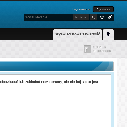
Logowanie »
Rejestracja
Ten temat
Wyświetl nową zawartość
powiadać lub zakładać nowe tematy, ale nie bój się to jest