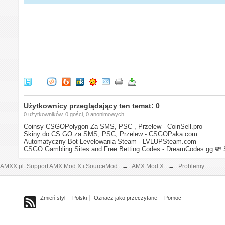
Użytkownicy przeglądający ten temat: 0
0 użytkowników, 0 gości, 0 anonimowych
Coinsy CSGOPolygon Za SMS, PSC , Przelew - CoinSell.pro
Skiny do CS:GO za SMS, PSC, Przelew - CSGOPaka.com
Automatyczny Bot Levelowania Steam - LVLUPSteam.com
CSGO Gambling Sites and Free Betting Codes - DreamCodes.gg
💸 
AMXX.pl: Support AMX Mod X i SourceMod
→
AMX Mod X
→
Problemy
Zmień styl
Polski
Oznacz jako przeczytane
Pomoc