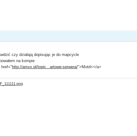
wdzić czy działają dopisując je do mapcycle
óbowałem na kompie
 href="
http://amxx.pl/topic...artowe-serwera/
">Motd<</a>