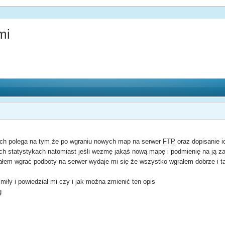
mi
ch polega na tym że po wgraniu nowych map na serwer
FTP
oraz dopisanie i
 statystykach natomiast jeśli wezmę jakąś nową mapę i podmienię na ją za j
ałem wgrać podboty na serwer wydaje mi się że wszystko wgrałem dobrze i t
iły i powiedział mi czy i jak można zmienić ten opis
g