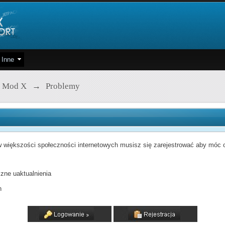
Inne
 Mod X
→
Problemy
 większości społeczności internetowych musisz się zarejestrować aby móc od
zne uaktualnienia
h