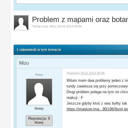
Problem z mapami oraz bota
Temat rozp.
Mizu
,
20.01.2014 00:06
1 odpowiedź w tym temacie
Mizu
Napisano
20.01.2014 00:06
Nowy
Witam mam dwa problemy jeden z ni
rundy zawiesza się przy pomeczowych
Drugi problem polega na tym że chci
reakcji : F
Jeszcze gdyby ktoś z was byłby tak m
Nowy
https://imagizer.ima...90/196/9xml.jp
Reputacja: 0
Nowy