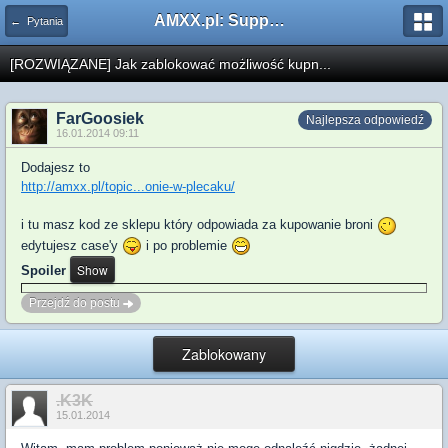
AMXX.pl: Support AMX Mod X i SourceMod
← Pytania
[ROZWIĄZANE] Jak zablokować możliwość kupn...
FarGoosiek
Najlepsza odpowiedź
16.01.2014 09:11
Dodajesz to
http://amxx.pl/topic...onie-w-plecaku/
i tu masz kod ze sklepu który odpowiada za kupowanie broni
edytujesz case'y
i po problemie
Spoiler
Przejdź do postu
Zablokowany
.K3K
15.01.2014