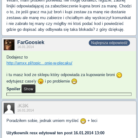
Witam, mam problem ponieważ nie mogę odnaleźć nigdzie, żadnej
linijki odpowiadającej za zabezbieczenie kupna broni za manę. Chodzi
o to, że jeśli gracz ma już broń i kupi zestaw za manę nie dostanie
zestawu ale manę mu zabierze i chciałbym aby wyskoczył komunikat
i nie zabrało tej many czy mógłby mi ktoś podać kod i powiedzieć
gdzie go dopisać aby odbywała się taka blokada? z góry dziękuję.
FarGoosiek
Najlepsza odpowiedź
16.01.2014
Dodajesz to
http://amxx.pl/topic...onie-w-plecaku/
i tu masz kod ze sklepu który odpowiada za kupowanie broni
edytujesz case'y
i po problemie
Spoiler
.K3K
16.01.2014
Poradziłem sobie, jednak umiem myśleć
+ leci
Użytkownik
resx
edytował ten post 16.01.2014 13:00