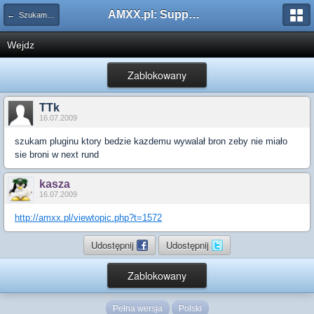
AMXX.pl: Support AMX Mod X i SourceMod
← Szukam pluginu
Wejdz
Zablokowany
TTk
16.07.2009
szukam pluginu ktory bedzie kazdemu wywalał bron zeby nie miało
sie broni w next rund
kasza
16.07.2009
http://amxx.pl/viewtopic.php?t=1572
Udostępnij
Udostępnij
Zablokowany
Pełna wersja
Polski