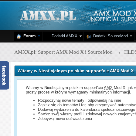
Forum
Dodatki AMXX
Dodatki SourceMod
AMXX.pl: Support AMX Mod X i SourceMod
→
HLD
Witamy w Nieoficjalnym polskim support'cie AMX Mod X
Witamy w Nieoficjalnym polskim support'cie
AMX
Mod X, jak w
prosty proces w którym wymagamy minimalnych informacji.
Rozpoczynaj nowe tematy i odpowiedaj na inne
Zapisz się do tematów i for, aby otrzymywać automatyc
Dodawaj wydarzenia do kalendarza społecznościowego
Stwórz swój własny profil i zdobywaj nowych znajomyc
Zdobywaj nowe doświadczenia