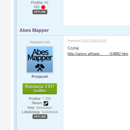
Postów:
98
GG:
OFFLINE
Abes Mapper
Napisano
15.07.2009 23:02
Repulsion Gel
Czytaj:
http://amxx.pl/topic... ... t14882.htm
Przyjaciel
Reputacja: 2 017
Godlike
Postów:
7 356
Steam:
Imię:
Sebastian
Lokalizacja:
Sulejówek
OFFLINE