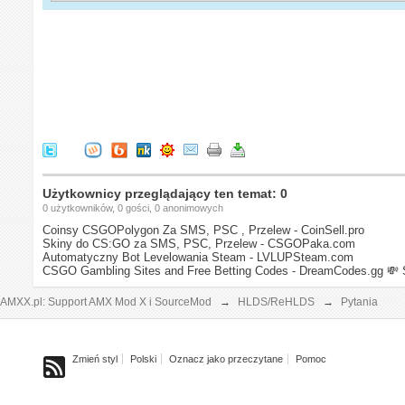
Użytkownicy przeglądający ten temat: 0
0 użytkowników, 0 gości, 0 anonimowych
Coinsy CSGOPolygon Za SMS, PSC , Przelew - CoinSell.pro
Skiny do CS:GO za SMS, PSC, Przelew - CSGOPaka.com
Automatyczny Bot Levelowania Steam - LVLUPSteam.com
CSGO Gambling Sites and Free Betting Codes - DreamCodes.gg
💸 
AMXX.pl: Support AMX Mod X i SourceMod
→
HLDS/ReHLDS
→
Pytania
Zmień styl
Polski
Oznacz jako przeczytane
Pomoc