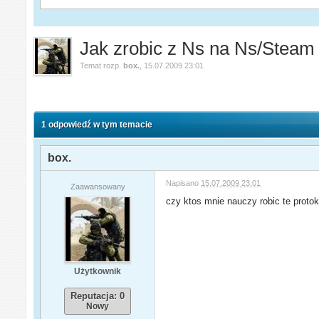
Jak zrobic z Ns na Ns/Steam
Temat rozp.
box.
,
15.07.2009 23:01
1 odpowiedź w tym temacie
box.
Napisano
15.07.2009 23:01
Zaawansowany
czy ktos mnie nauczy robic te protok
Użytkownik
Reputacja: 0
Nowy