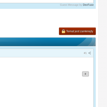
Guest Message by
DevFuse
Temat jest zamknięty
#1
0