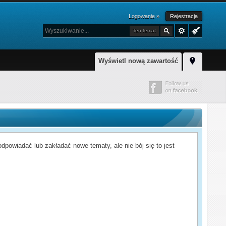
Logowanie »
Rejestracja
Ten temat
Wyświetl nową zawartość
powiadać lub zakładać nowe tematy, ale nie bój się to jest