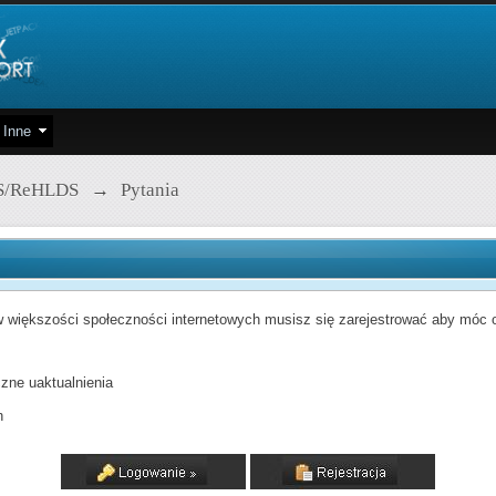
Inne
S/ReHLDS
→
Pytania
 większości społeczności internetowych musisz się zarejestrować aby móc od
zne uaktualnienia
h