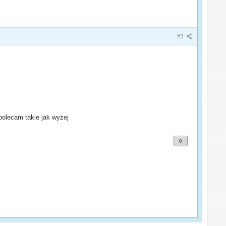
#3
 polecam takie jak wyżej
0