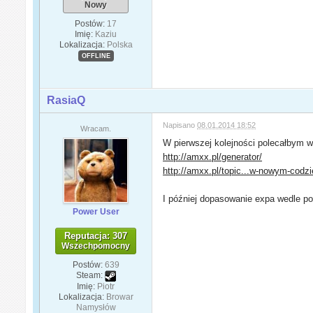
Nowy
Postów:
17
Imię:
Kaziu
Lokalizacja:
Polska
OFFLINE
RasiaQ
Napisano
08.01.2014 18:52
Wracam.
W pierwszej kolejności polecałbym w
http://amxx.pl/generator/
http://amxx.pl/topic...w-nowym-codzi
I później dopasowanie expa wedle p
Power User
Reputacja: 307
Wszechpomocny
Postów:
639
Steam:
Imię:
Piotr
Lokalizacja:
Browar
Namysłów