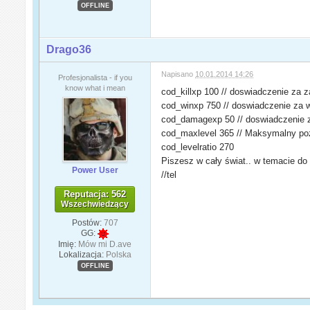
OFFLINE
Drago36
Napisano
10.01.2014 14:26
Profesjonalista - if you
know what i mean
cod_killxp 100 // doswiadczenie za 
cod_winxp 750 // doswiadczenie za 
cod_damagexp 50 // doswiadczenie 
cod_maxlevel 365 // Maksymalny po
cod_levelratio 270
Piszesz w cały świat.. w temacie do 
Power User
//tel
Reputacja: 562
Wszechwiedzący
Postów:
707
GG:
Imię:
Mów mi D.ave
Lokalizacja:
Polska
OFFLINE