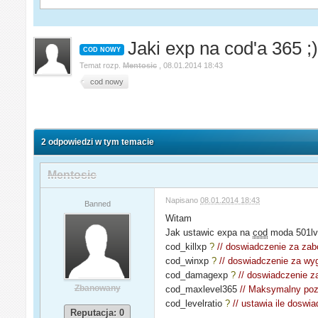
Jaki exp na cod'a 365 ;
COD NOWY
Temat rozp.
Mentosic
,
08.01.2014 18:43
cod nowy
2 odpowiedzi w tym temacie
Mentosic
Napisano
08.01.2014 18:43
Banned
Witam
Jak ustawic expa na
cod
moda 501lvl
cod_killxp
?
// doswiadczenie za zab
cod_winxp
?
// doswiadczenie za wy
cod_damagexp
?
// doswiadczenie z
Zbanowany
cod_maxlevel365
// Maksymalny po
cod_levelratio
?
// ustawia ile dosw
Reputacja: 0