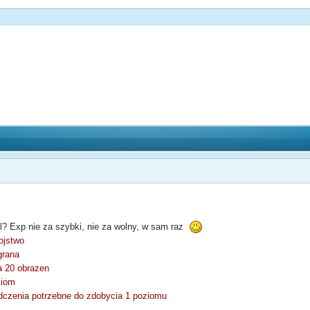
)
? Exp nie za szybki, nie za wolny, w sam raz
ojstwo
grana
a 20 obrazen
ziom
iadczenia potrzebne do zdobycia 1 poziomu