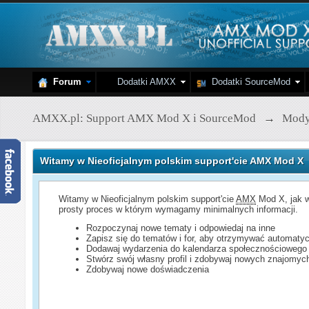
Forum
Dodatki AMXX
Dodatki SourceMod
AMXX.pl: Support AMX Mod X i SourceMod
→
Mod
Witamy w Nieoficjalnym polskim support'cie AMX Mod X
Witamy w Nieoficjalnym polskim support'cie
AMX
Mod X, jak w
prosty proces w którym wymagamy minimalnych informacji.
Rozpoczynaj nowe tematy i odpowiedaj na inne
Zapisz się do tematów i for, aby otrzymywać automatyc
Dodawaj wydarzenia do kalendarza społecznościowego
Stwórz swój własny profil i zdobywaj nowych znajomyc
Zdobywaj nowe doświadczenia