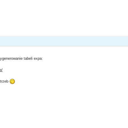
ygenerowanie tabeli expa:
e/
otrzeb