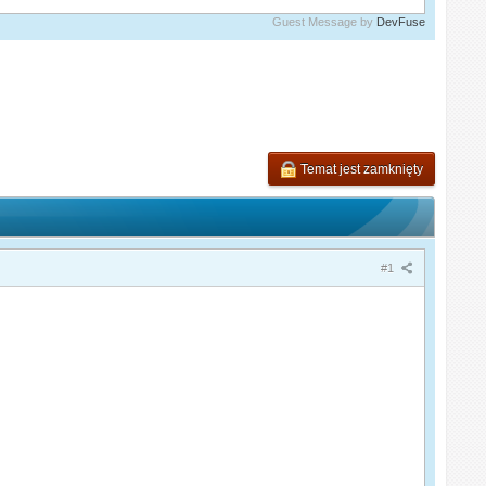
Guest Message by
DevFuse
Temat jest zamknięty
#1