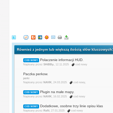
Również z jednym lub większą ilością słów kluczowych
Polaczenie informacji HUD.
COD NOWY
Napisany przez
SHiBBy.
, 12.11.2025
cod nowy
Paczka perkow.
perki
Napisany przez
NAVIK
, 24.03.2025
cod nowy
,
Plugin na małe mapy.
COD NOWY
Napisany przez
NAVIK
, 16.02.2025
cod nowy
Dodatkowe, osobne trzy linie opisu klas
COD NOWY
Napisany przez
Rafii
, 27.01.2025
cod nowy