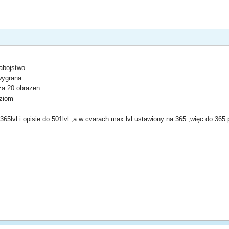
zabojstwo
wygrana
za 20 obrazen
ziom
365lvl i opisie do 501lvl ,a w cvarach max lvl ustawiony na 365 ,więc do 365