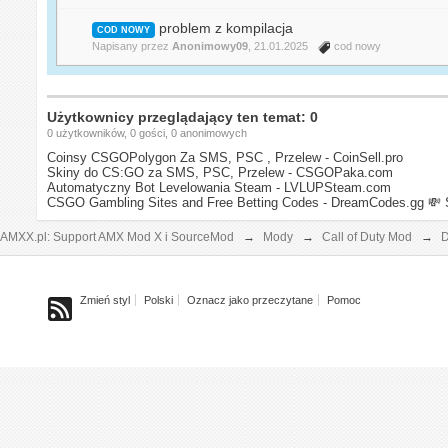
problem z kompilacja
COD NOWY
Napisany przez
Anonimowy09
, 21.01.2025
cod nowy
Użytkownicy przeglądający ten temat: 0
0 użytkowników, 0 gości, 0 anonimowych
Coinsy CSGOPolygon Za SMS, PSC , Przelew - CoinSell.pro
Skiny do CS:GO za SMS, PSC, Przelew - CSGOPaka.com
Automatyczny Bot Levelowania Steam - LVLUPSteam.com
CSGO Gambling Sites and Free Betting Codes - DreamCodes.gg
💸 
AMXX.pl: Support AMX Mod X i SourceMod
→
Mody
→
Call of Duty Mod
→
D
Zmień styl
Polski
Oznacz jako przeczytane
Pomoc