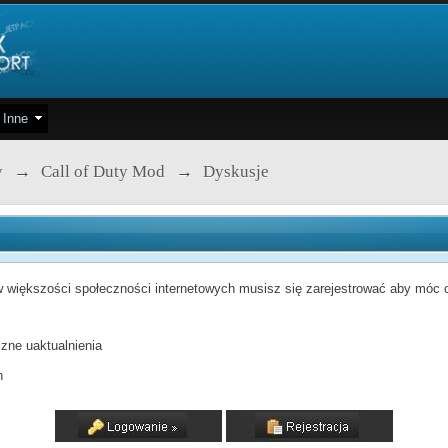
Inne
y
→
Call of Duty Mod
→
Dyskusje
 większości społeczności internetowych musisz się zarejestrować aby móc od
zne uaktualnienia
h