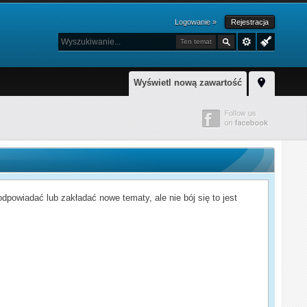
Logowanie »
Rejestracja
Ten temat
Wyświetl nową zawartość
powiadać lub zakładać nowe tematy, ale nie bój się to jest