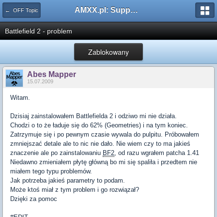
AMXX.pl: Support AMX Mod X i SourceMod
← OFF Topic
Battlefield 2 - problem
Zablokowany
Abes Mapper
15.07.2009
Witam.
Dzisiaj zainstalowałem Battlefielda 2 i odziwo mi nie działa.
Chodzi o to że ładuje się do 62% (Geometries) i na tym koniec.
Zatrzymuje się i po pewnym czasie wywala do pulpitu. Próbowałem
zmniejszać detale ale to nic nie dało. Nie wiem czy to ma jakieś
znaczenie ale po zainstalowaniu
BF2
, od razu wgrałem patcha 1.41
Niedawno zmieniałem płytę główną bo mi się spaliła i przedtem nie
miałem tego typu problemów.
Jak potrzeba jakieś parametry to podam.
Może ktoś miał z tym problem i go rozwiązał?
Dzięki za pomoc