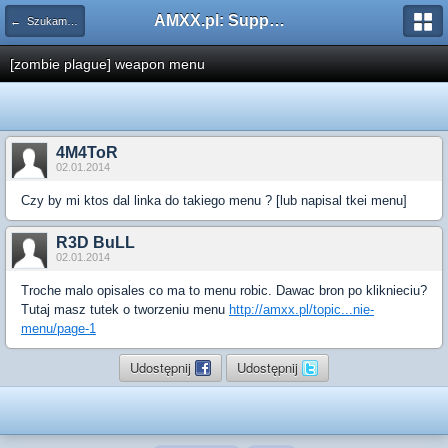
AMXX.pl: Support AMX Mod X i SourceMod
← Szukam pluginu
[zombie plague] weapon menu
4M4ToR
02.01.2014
Czy by mi ktos dal linka do takiego menu ? [lub napisal tkei menu]
R3D BuLL
02.01.2014
Troche malo opisales co ma to menu robic. Dawac bron po kliknieciu?
Tutaj masz tutek o tworzeniu menu
http://amxx.pl/topic...nie-
menu/page-1
Udostępnij
Udostępnij