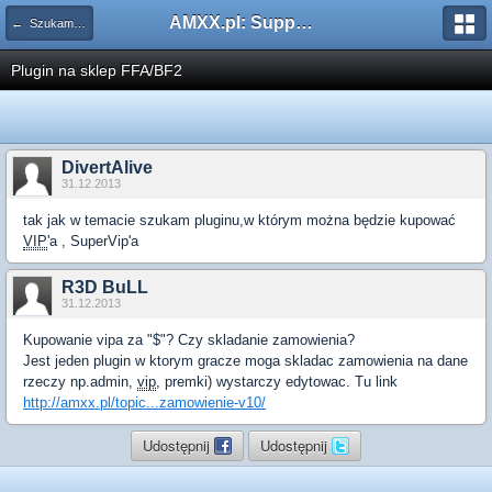
AMXX.pl: Support AMX Mod X i SourceMod
← Szukam pluginu
Plugin na sklep FFA/BF2
DivertAlive
31.12.2013
tak jak w temacie szukam pluginu,w którym można będzie kupować
VIP
'a , SuperVip'a
R3D BuLL
31.12.2013
Kupowanie vipa za "$"? Czy skladanie zamowienia?
Jest jeden plugin w ktorym gracze moga skladac zamowienia na dane
rzeczy np.admin,
vip
, premki) wystarczy edytowac. Tu link
http://amxx.pl/topic...zamowienie-v10/
Udostępnij
Udostępnij