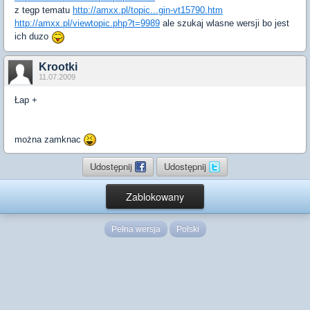
z tegp tematu
http://amxx.pl/topic...gin-vt15790.htm
http://amxx.pl/viewtopic.php?t=9989
ale szukaj wlasne wersji bo jest
ich duzo
Krootki
11.07.2009
Łap +
można zamknac
Udostępnij
Udostępnij
Zablokowany
Pełna wersja
Polski