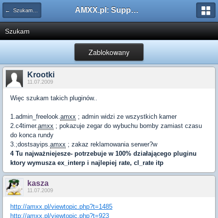
AMXX.pl: Support AMX Mod X i SourceMod
← Szukam pluginu
Szukam
Zablokowany
Krootki
11.07.2009
Więc szukam takich pluginów..
1.admin_freelook.
amxx
; admin widzi ze wszystkich kamer
2.c4timer.
amxx
; pokazuje zegar do wybuchu bomby zamiast czasu
do konca rundy
3.;dostsayips.
amxx
; zakaz reklamowania serwer?w
4 Tu najważniejesze- potrzebuje w 100% działającego pluginu
ktory wymusza ex_interp i najlepiej rate, cl_rate itp
kasza
11.07.2009
http://amxx.pl/viewtopic.php?t=1485
http://amxx.pl/viewtopic.php?t=923