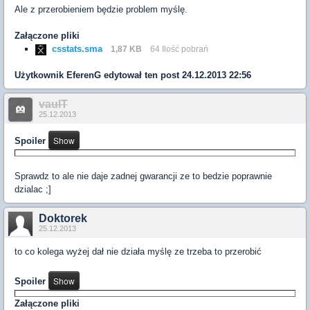
Ale z przerobieniem będzie problem myślę.
Załączone pliki
csstats.sma
1,87 KB
64 Ilość pobrań
Użytkownik
EferenG
edytował ten post 24.12.2013 22:56
vaulT
25.12.2013
Spoiler
Sprawdz to ale nie daje zadnej gwarancji ze to bedzie poprawnie
dzialac ;]
Doktorek
25.12.2013
to co kolega wyżej dał nie działa myślę ze trzeba to przerobić
Spoiler
Załączone pliki