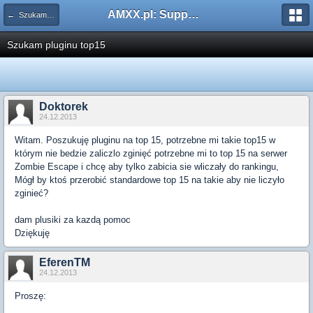
AMXX.pl: Support AMX Mod X i SourceMod
← Szukam pluginu
Szukam pluginu top15
Doktorek
24.12.2013
Witam. Poszukuję pluginu na top 15, potrzebne mi takie top15 w
którym nie bedzie zaliczlo zginięć potrzebne mi to top 15 na serwer
Zombie Escape i chcę aby tylko zabicia sie wliczały do rankingu,
Mógł by ktoś przerobić standardowe top 15 na takie aby nie liczyło
zginieć?
dam plusiki za kazdą pomoc
Dziękuję
EferenTM
24.12.2013
Proszę: