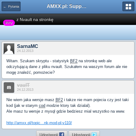
AMXX.pl: Support AMX Mod X i SourceMod
← Pytania
z Nvault na stronkę
Inny
SarnaMC
24.12.2013
Witam. Szukam skryptu - statystyk
BF2
na stronkę web ale
odczytującą dane z pliku nvault. Szukałem na waszym forum ale nie
mogę znaleźć, pomożecie?
vaulT
24.12.2013
Nie wiem jaka wersje masz
BF2
i takze nie mam pojecia czy jest taki
kod (jak w starym
cod
modzie ktory tak dzialal).
Ale masz tu wersje z mysql gdzie bedziesz mial wszystko na www.
http://amxx.pl/topic...nk-mod-pl-v110/
Udostępnij
Udostępnij