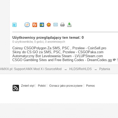
Użytkownicy przeglądający ten temat: 0
0 użytkowników, 0 gości, 0 anonimowych
Coinsy CSGOPolygon Za SMS, PSC , Przelew - CoinSell.pro
Skiny do CS:GO za SMS, PSC, Przelew - CSGOPaka.com
Automatyczny Bot Levelowania Steam - LVLUPSteam.com
CSGO Gambling Sites and Free Betting Codes - DreamCodes.gg
💸 
AMXX.pl: Support AMX Mod X i SourceMod
→
HLDS/ReHLDS
→
Pytania
Zmień styl
Polski
Oznacz jako przeczytane
Pomoc