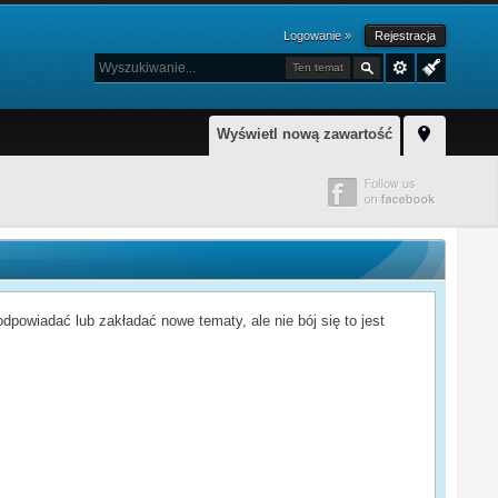
Logowanie »
Rejestracja
Ten temat
Wyświetl nową zawartość
powiadać lub zakładać nowe tematy, ale nie bój się to jest