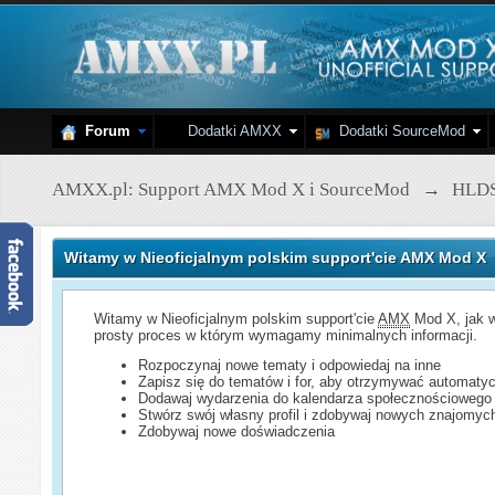
Forum
Dodatki AMXX
Dodatki SourceMod
AMXX.pl: Support AMX Mod X i SourceMod
→
HLD
Witamy w Nieoficjalnym polskim support'cie AMX Mod X
Witamy w Nieoficjalnym polskim support'cie
AMX
Mod X, jak w
prosty proces w którym wymagamy minimalnych informacji.
Rozpoczynaj nowe tematy i odpowiedaj na inne
Zapisz się do tematów i for, aby otrzymywać automatyc
Dodawaj wydarzenia do kalendarza społecznościowego
Stwórz swój własny profil i zdobywaj nowych znajomyc
Zdobywaj nowe doświadczenia