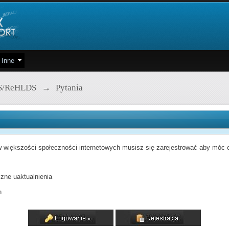
Inne
S/ReHLDS
→
Pytania
 większości społeczności internetowych musisz się zarejestrować aby móc od
zne uaktualnienia
h