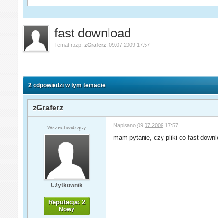
fast download
Temat rozp.
zGraferz
,
09.07.2009 17:57
2 odpowiedzi w tym temacie
zGraferz
Napisano
09.07.2009 17:57
Wszechwidzący
mam pytanie, czy pliki do fast downl
Użytkownik
Reputacja: 2
Nowy