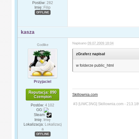
Postów:
282
Imię:
Filip
OFFLINE
kasza
Napisano
09.07.2009 18:04
Godlike
zGraferz napisał
w folderze public_html
Przyjaciel
Reputacja: 890
Skillownia.com
Czempion
#3 [UWC3NG] Skillownia.com - 213.18
Postów:
4 102
GG:
Steam:
Imię:
Imię
Lokalizacja:
Lokalizacj
a
OFFLINE