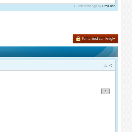
Guest Message by
DevFuse
Temat jest zamknięty
#1
0