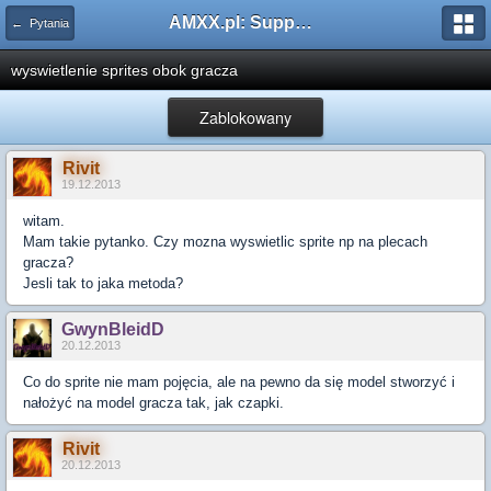
AMXX.pl: Support AMX Mod X i SourceMod
← Pytania
wyswietlenie sprites obok gracza
Zablokowany
Rivit
19.12.2013
witam.
Mam takie pytanko. Czy mozna wyswietlic sprite np na plecach
gracza?
Jesli tak to jaka metoda?
GwynBleidD
20.12.2013
Co do sprite nie mam pojęcia, ale na pewno da się model stworzyć i
nałożyć na model gracza tak, jak czapki.
Rivit
20.12.2013