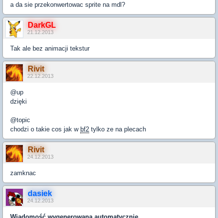
a da sie przekonwertowac sprite na mdl?
DarkGL
21.12.2013
Tak ale bez animacji tekstur
Rivit
22.12.2013
@up
dzięki
@topic
chodzi o takie cos jak w
bf2
tylko ze na plecach
Rivit
24.12.2013
zamknac
dasiek
24.12.2013
Wiadomość wygenerowana automatycznie