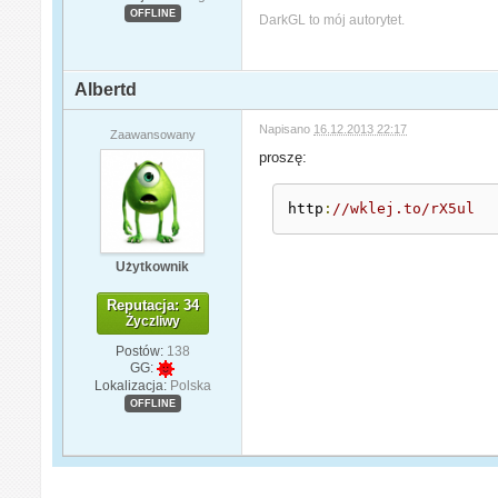
OFFLINE
DarkGL to mój autorytet.
Albertd
Napisano
16.12.2013 22:17
Zaawansowany
proszę:
http
:
//wklej.to/rX5ul
Użytkownik
Reputacja: 34
Życzliwy
Postów:
138
GG:
Lokalizacja:
Polska
OFFLINE