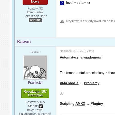
Nowy
levelmod.amxx
Postów:
32
Imię:
Bartek
Lokalizacja:
łódź
OFFLINE
Użytkownik
ark
edytował ten post 
Kawon
Napisano
16.12.2013 21:48
Godlike
Automatyczna wiadomość
Ten temat został przeniesiony z for
Przyjaciel
AMX
Mod X
→
Problemy
Reputacja: 887
do
Czempion
Postów:
5 165
Scripting
AMXX
→
Pluginy
Steam:
Imię:
Paweł
Lokalizacja:
Dzierzgoń