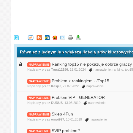
Również z jednym lub większą ilością słów kluczowych
Ranking top15 nie pokazuje dobrze graczy
NAPRAWIENIE
Napisany przez
Trust12186
, 19.01.2024
naprawienie
,
ranking
,
top1
Problem z rankingiem - /Top15
NAPRAWIENIE
Napisany przez
Kasjer
, 27.07.2022
naprawienie
Problem VIP - GENERATOR
NAPRAWIENIE
Napisany przez
DUDUS
, 13.03.2019
naprawienie
Sklep 4Fun
NAPRAWIENIE
Napisany przez
empi997
, 10.01.2019
naprawienie
SVIP problem?
NAPRAWIENIE