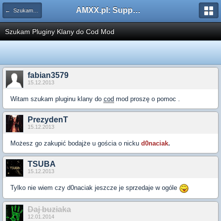
AMXX.pl: Support AMX Mod X i SourceMod
← Szukam pluginu
Szukam Pluginy Klany do Cod Mod
fabian3579
15.12.2013
Witam szukam pluginu klany do
cod
mod proszę o pomoc .
PrezydenT
15.12.2013
Możesz go zakupić bodajże u gościa o nicku
d0naciak
.
TSUBA
15.12.2013
Tylko nie wiem czy d0naciak jeszcze je sprzedaje w ogóle
Daj buziaka
12.01.2014