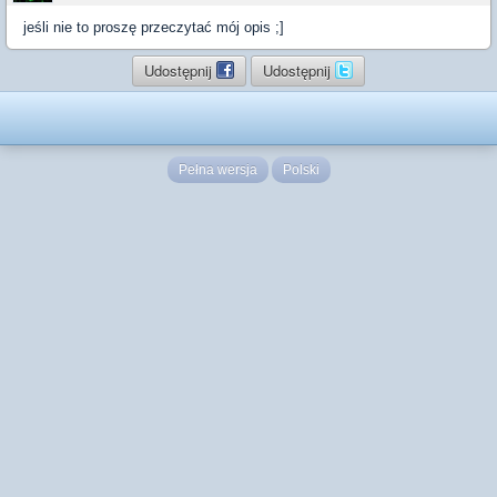
jeśli nie to proszę przeczytać mój opis ;]
Udostępnij
Udostępnij
Pełna wersja
Polski