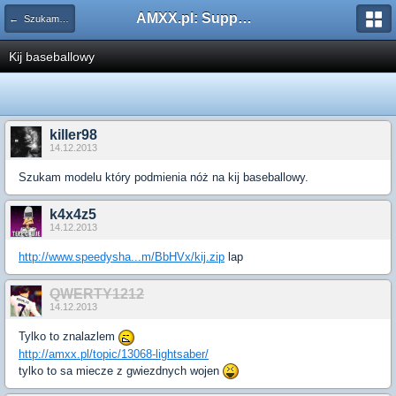
AMXX.pl: Support AMX Mod X i SourceMod
← Szukam pliku
Kij baseballowy
killer98
14.12.2013
Szukam modelu który podmienia nóż na kij baseballowy.
k4x4z5
14.12.2013
http://www.speedysha...m/BbHVx/kij.zip
lap
QWERTY1212
14.12.2013
Tylko to znalazlem
http://amxx.pl/topic/13068-lightsaber/
tylko to sa miecze z gwiezdnych wojen