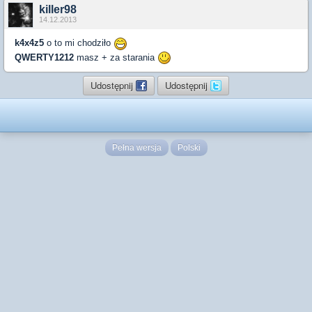
killer98
14.12.2013
k4x4z5
o to mi chodziło
QWERTY1212
masz + za starania
Udostępnij
Udostępnij
Pełna wersja
Polski